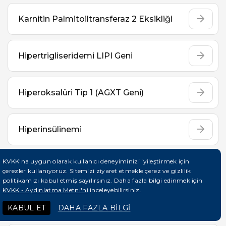
Karnitin Palmitoiltransferaz 2 Eksikliği
Hipertrigliseridemi LIPI Geni
Hiperoksalüri Tip 1 (AGXT Geni)
Hiperinsülinemi
KVKK'na uygun olarak kullanıcı deneyiminizi iyileştirmek için
Hiperimmünglobulin D Sendromu (HIDS)
çerezler kullanıyoruz. Sitemizi ziyaret etmekle çerez ve gizlilik
politikamızı kabul etmiş sayılırsınız. Daha fazla bilgi edinmek için
KVKK - Aydınlatma Metni'ni
inceleyebilirsiniz.
Hemokromatozis HFE Tüm Gen
KABUL ET
DAHA FAZLA BİLGİ