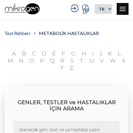
Test Rehberi
METABOLİK HASTALIKLAR
A
B
C
D
E
F
G
H
I
J
K
L
M
N
O
P
Q
R
S
T
U
V
W
X
Y
Z
GENLER, TESTLER ve HASTALIKLAR
İÇİN ARAMA