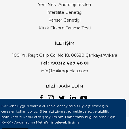
Yeni Nesil Androloji Testleri
İnfertilite Genetiği
Kanser Genetiği
Klinik Ekzom Tarama Testi
İLETİŞİM
100. Yıl, Reşit Galip Cd. No:18, 06680 Çankaya/Ankara
Tel: +90312 427 48 01
info@mikrogenlab.com
BİZİ TAKİP EDİN
KVKK'na uygun olarak kullanıcı deneyiminizi iyileştirmek için
çerezler kullanıyoruz. Sitemizi ziyaret etmekle çerez ve gizlilik
politikamızı kabul etmiş sayılırsınız. Daha fazla bilgi edinmek için
KVKK - Aydınlatma Metni'ni
inceleyebilirsiniz.
©2026 Mikrogenlab. Tüm Hakları Saklıdır. | Tasarım: