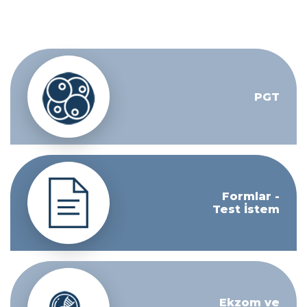
PGT
Formlar -
Test İstem
Ekzom ve