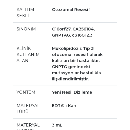
KALITIM
Otozomal Resesif
ŞEKLİ
SİNONİM
C16orf27, CAB56184,
GNPTAG, c316G12.3
KLİNİK
Mukolipidozis Tip 3
KULLANIM
otozomal resesif olarak
ALANI
kalıtılan bir hastalıktır.
GNPTG genindeki
mutasyonlar hastalıkla
ilişkilendirilmiştir.
YÖNTEM
Yeni Nesil Dizileme
MATERYAL
EDTA'lı Kan
TÜRÜ
MATERYAL
3 mL