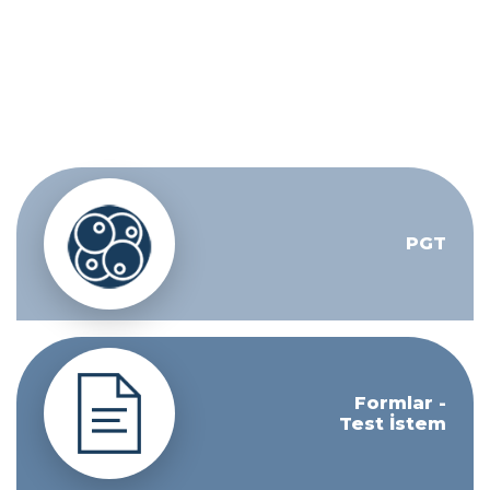
PGT
Formlar -
Test İstem