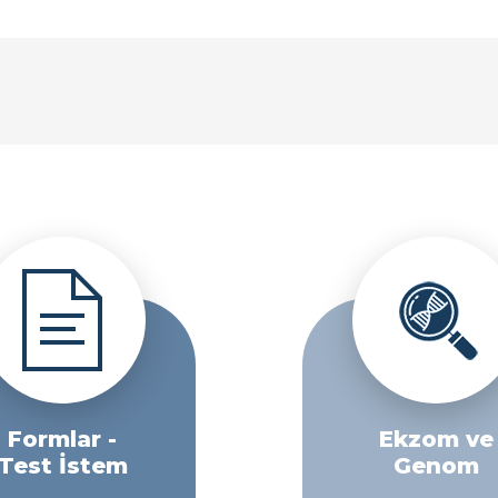
Formlar -
Ekzom ve
Test İstem
Genom