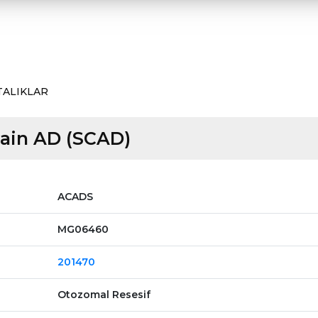
TALIKLAR
hain AD (SCAD)
ACADS
MG06460
201470
Otozomal Resesif