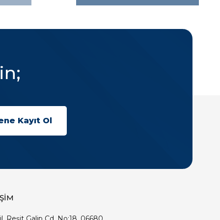
in;
İŞİM
ıl, Reşit Galip Cd. No:18, 06680