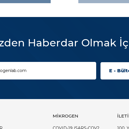
zden Haberdar Olmak İç
MİKROGEN
İLET
R
COVID-19 (SARS-COV2
100. Y