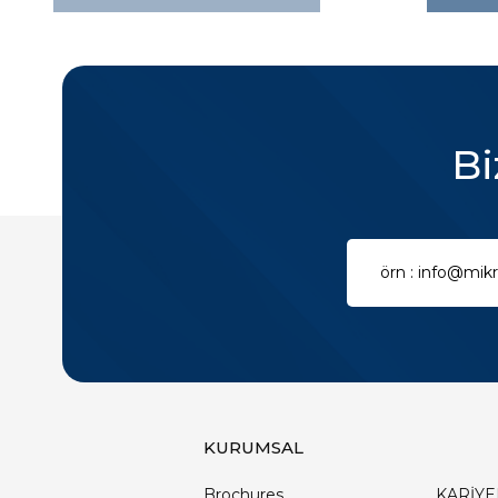
Bi
KURUMSAL
Brochures
KARİYE