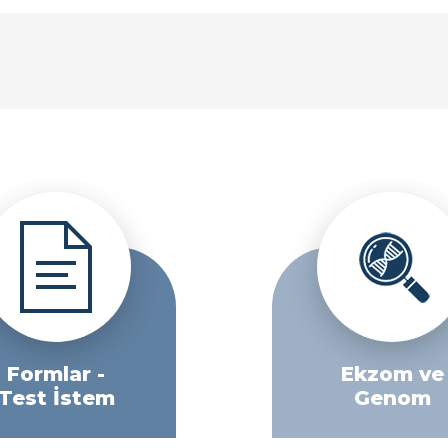
Formlar -
Ekzom ve
Test İstem
Genom