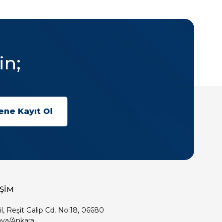
in;
İŞİM
ıl, Reşit Galip Cd. No:18, 06680
ya/Ankara