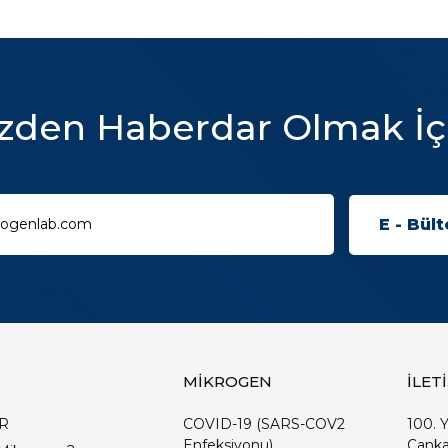
zden Haberdar Olmak İç
MİKROGEN
İLET
R
COVID-19 (SARS-COV2
100. Y
Enfeksiyonu)
Çanka