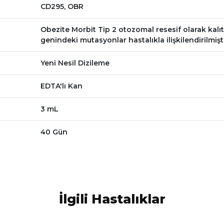
CD295, OBR
Obezite Morbit Tip 2 otozomal resesif olarak kalıtı
genindeki mutasyonlar hastalıkla ilişkilendirilmişti
Yeni Nesil Dizileme
EDTA'lı Kan
3 mL
40 Gün
İlgili Hastalıklar