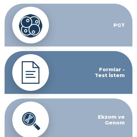
PGT
Formlar -
Test İstem
Ekzom ve
Genom