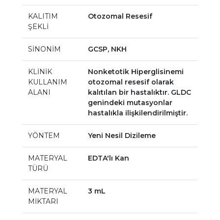
KALITIM
Otozomal Resesif
ŞEKLİ
SİNONİM
GCSP, NKH
KLİNİK
Nonketotik Hiperglisinemi
KULLANIM
otozomal resesif olarak
ALANI
kalıtılan bir hastalıktır. GLDC
genindeki mutasyonlar
hastalıkla ilişkilendirilmiştir.
YÖNTEM
Yeni Nesil Dizileme
MATERYAL
EDTA'lı Kan
TÜRÜ
MATERYAL
3 mL
MİKTARI