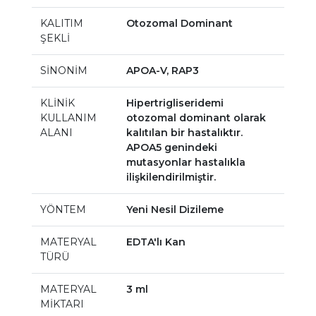
KALITIM
Otozomal Dominant
ŞEKLİ
SİNONİM
APOA-V, RAP3
KLİNİK
Hipertrigliseridemi
KULLANIM
otozomal dominant olarak
ALANI
kalıtılan bir hastalıktır.
APOA5 genindeki
mutasyonlar hastalıkla
ilişkilendirilmiştir.
YÖNTEM
Yeni Nesil Dizileme
MATERYAL
EDTA'lı Kan
TÜRÜ
MATERYAL
3 ml
MİKTARI