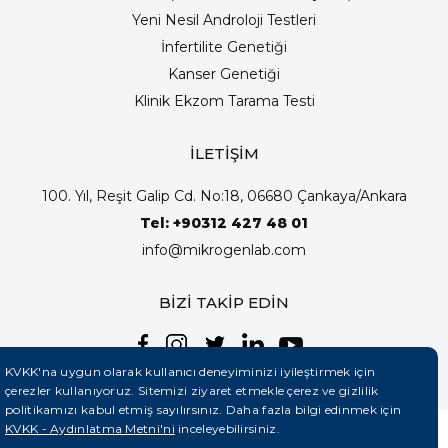
Yeni Nesil Androloji Testleri
İnfertilite Genetiği
Kanser Genetiği
Klinik Ekzom Tarama Testi
İLETİŞİM
100. Yıl, Reşit Galip Cd. No:18, 06680 Çankaya/Ankara
Tel: +90312 427 48 01
info@mikrogenlab.com
BİZİ TAKİP EDİN
KVKK'na uygun olarak kullanıcı deneyiminizi iyileştirmek için
çerezler kullanıyoruz. Sitemizi ziyaret etmekle çerez ve gizlilik
politikamızı kabul etmiş sayılırsınız. Daha fazla bilgi edinmek için
KVKK - Aydınlatma Metni'ni
inceleyebilirsiniz.
©2026 Mikrogenlab. Tüm Hakları Saklıdır. | Tasarım: