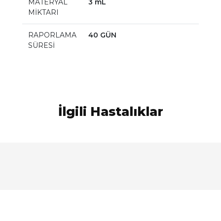
MATERYAL
3 mL
MİKTARI
RAPORLAMA
40 GÜN
SÜRESİ
İlgili Hastalıklar