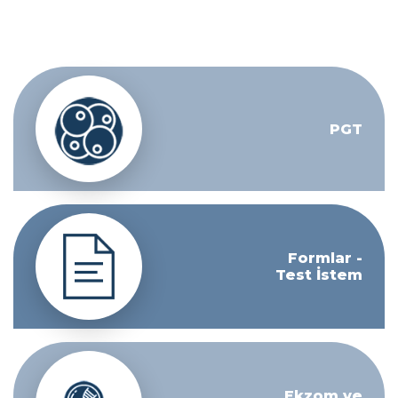
PGT
Formlar -
Test İstem
Ekzom ve