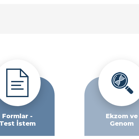
Formlar -
Ekzom ve
Test İstem
Genom