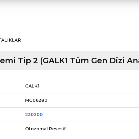
TALIKLAR
emi Tip 2 (GALK1 Tüm Gen Dizi Ana
GALK1
MG06280
230200
Otozomal Resesif