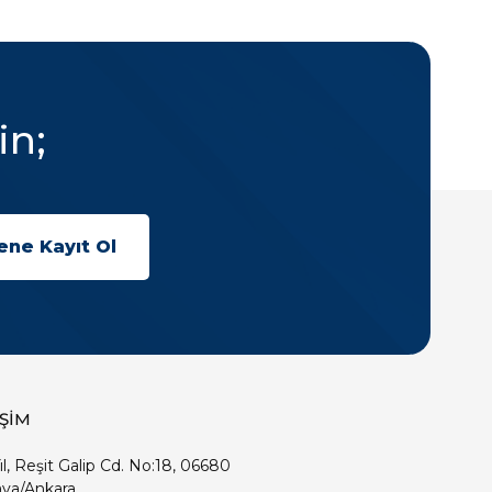
in;
İŞİM
ıl, Reşit Galip Cd. No:18, 06680
ya/Ankara