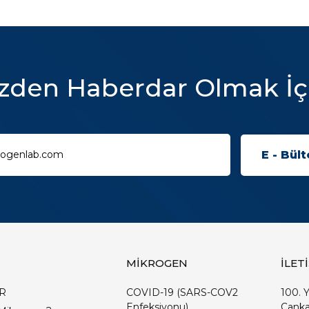
zden Haberdar Olmak İç
MİKROGEN
İLET
R
COVID-19 (SARS-COV2
100. Y
Enfeksiyonu)
Çanka