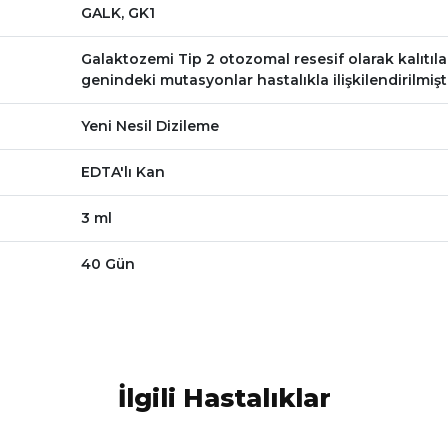
GALK, GK1
Galaktozemi Tip 2 otozomal resesif olarak kalıtılan
genindeki mutasyonlar hastalıkla ilişkilendirilmişti
Yeni Nesil Dizileme
EDTA'lı Kan
3 ml
40 Gün
İlgili Hastalıklar