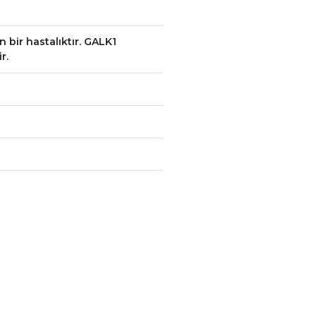
 bir hastalıktır. GALK1
r.