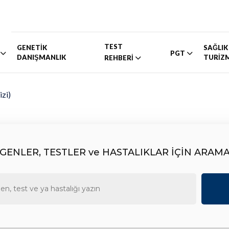
TEST
GENETİK
SAĞLIK
PGT
DANIŞMANLIK
TURİZ
REHBERİ
zi)
GENLER, TESTLER ve HASTALIKLAR İÇİN ARAM