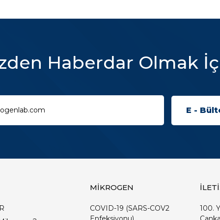
zden Haberdar Olmak İç
MİKROGEN
İLET
R
COVID-19 (SARS-COV2
100. Y
Enfeksiyonu)
Çanka