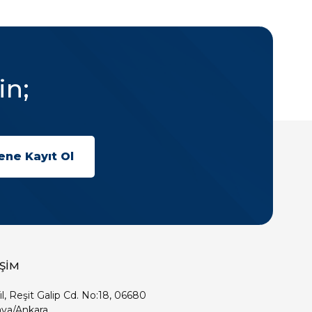
in;
İŞİM
ıl, Reşit Galip Cd. No:18, 06680
ya/Ankara