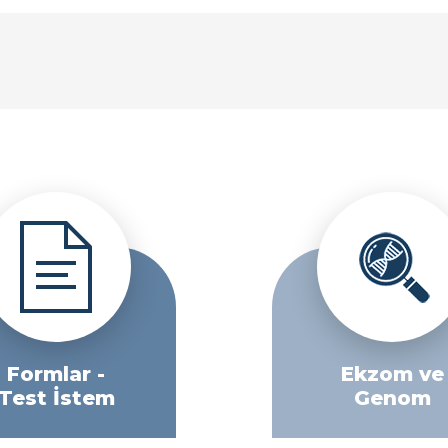
Formlar -
Ekzom ve
Test İstem
Genom