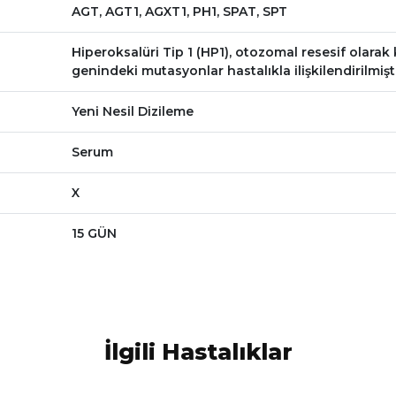
AGT, AGT1, AGXT1, PH1, SPAT, SPT
Hiperoksalüri Tip 1 (HP1), otozomal resesif olarak k
genindeki mutasyonlar hastalıkla ilişkilendirilmişti
Yeni Nesil Dizileme
Serum
X
15 GÜN
İlgili Hastalıklar