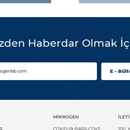
zden Haberdar Olmak İç
MİKROGEN
İLET
R
COVID-19 (SARS-COV2
100. Y