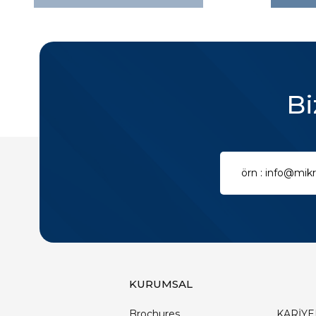
Bi
KURUMSAL
Brochures
KARİYE