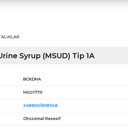
TALIKLAR
rine Syrup (MSUD) Tip 1A
BCKDHA
MG01770
248600/608348
Otozomal Resesif