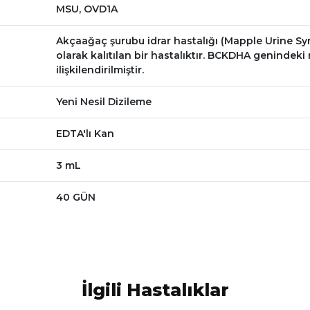
MSU, OVD1A
Akçaağaç şurubu idrar hastalığı (Mapple Urine Sy
olarak kalıtılan bir hastalıktır. BCKDHA genindeki
ilişkilendirilmiştir.
Yeni Nesil Dizileme
EDTA'lı Kan
3 mL
40 GÜN
İlgili Hastalıklar