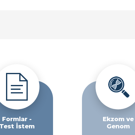
Formlar -
Ekzom ve
Test İstem
Genom