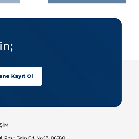
in;
İŞİM
ıl, Reşit Galip Cd. No:18, 06680