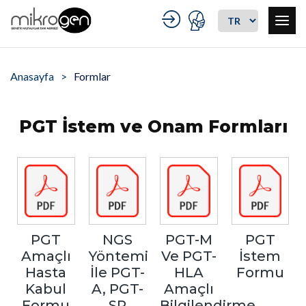
Anasayfa
Formlar
PGT İstem ve Onam Formları
PGT
NGS
PGT-M
PGT
Amaçlı
Yöntemi
Ve PGT-
İstem
Hasta
İle PGT-
HLA
Formu
Kabul
A, PGT-
Amaçlı
Formu
SR
Bilgilendirme