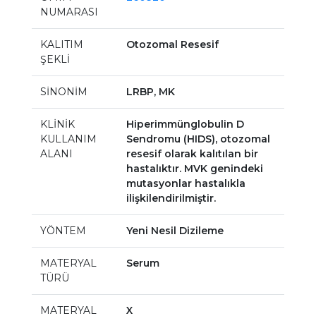
NUMARASI
KALITIM
Otozomal Resesif
ŞEKLİ
SİNONİM
LRBP, MK
KLİNİK
Hiperimmünglobulin D
KULLANIM
Sendromu (HIDS), otozomal
ALANI
resesif olarak kalıtılan bir
hastalıktır. MVK genindeki
mutasyonlar hastalıkla
ilişkilendirilmiştir.
YÖNTEM
Yeni Nesil Dizileme
MATERYAL
Serum
TÜRÜ
MATERYAL
X