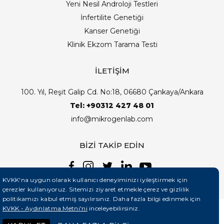
Yeni Nesil Androloji Testleri
İnfertilite Genetiği
Kanser Genetiği
Klinik Ekzom Tarama Testi
İLETİŞİM
100. Yıl, Reşit Galip Cd. No:18, 06680 Çankaya/Ankara
Tel: +90312 427 48 01
info@mikrogenlab.com
BİZİ TAKİP EDİN
KVKK'na uygun olarak kullanıcı deneyiminizi iyileştirmek için
çerezler kullanıyoruz. Sitemizi ziyaret etmekle çerez ve gizlilik
politikamızı kabul etmiş sayılırsınız. Daha fazla bilgi edinmek için
KVKK - Aydınlatma Metni'ni
inceleyebilirsiniz.
©2026 Mikrogenlab. Tüm Hakları Saklıdır. | Tasarım: