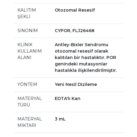
KALITIM
Otozomal Resesif
ŞEKLİ
SİNONİM
CYPOR, FLJ26468
KLİNİK
Antley-Bixler Sendromu
KULLANIM
otozomal resesif olarak
ALANI
kalıtılan bir hastalıktır. POR
genindeki mutasyonlar
hastalıkla ilişkilendirilmiştir.
YÖNTEM
Yeni Nesil Dizileme
MATERYAL
EDTA'lı Kan
TÜRÜ
MATERYAL
3 mL
MİKTARI