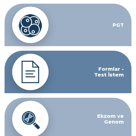
PGT
Formlar -
Test İstem
Ekzom ve
Genom