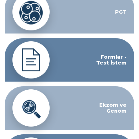
PGT
Formlar -
Test İstem
Ekzom ve
Genom