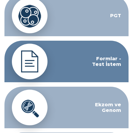
PGT
Formlar -
Test İstem
Ekzom ve
Genom