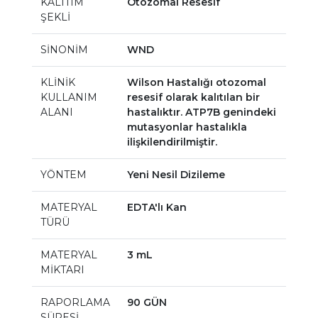
KALITIM
Otozomal Resesif
ŞEKLİ
SİNONİM
WND
KLİNİK
Wilson Hastalığı otozomal
KULLANIM
resesif olarak kalıtılan bir
ALANI
hastalıktır. ATP7B genindeki
mutasyonlar hastalıkla
ilişkilendirilmiştir.
YÖNTEM
Yeni Nesil Dizileme
MATERYAL
EDTA'lı Kan
TÜRÜ
MATERYAL
3 mL
MİKTARI
RAPORLAMA
90 GÜN
SÜRESİ