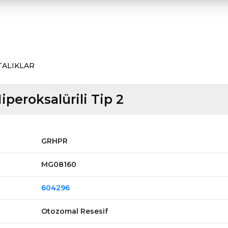
TALIKLAR
iperoksalürili Tip 2
GRHPR
MG08160
604296
Otozomal Resesif