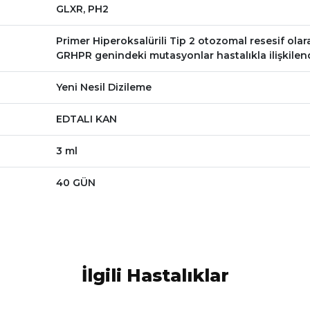
GLXR, PH2
Primer Hiperoksalürili Tip 2 otozomal resesif olarak
GRHPR genindeki mutasyonlar hastalıkla ilişkilendi
Yeni Nesil Dizileme
EDTALI KAN
3 ml
40 GÜN
İlgili Hastalıklar