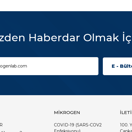
zden Haberdar Olmak İç
MİKROGEN
İLET
R
COVID-19 (SARS-COV2
100. Y
Enfeksiyonu)
Çanka