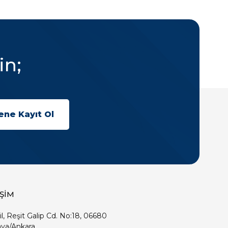
in;
İŞİM
ıl, Reşit Galip Cd. No:18, 06680
ya/Ankara