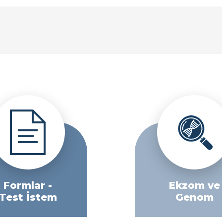
Formlar -
Ekzom ve
Test İstem
Genom