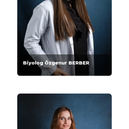
Biyolog Özgenur BERBER
Moleküler Biyolog Özgenur Berber 2014-
2018 yılları arasında Bartın Üniversitesi Fen
Fakültesi Moleküler Biyoloji ve Genetik
Bölümü’nde lisans eğitimini almıştır. Berber,
Mikrogen Genetik Merkezi’nde 2019 yılından
bu yana çalışmaktadır. Berber; DNA
izolasyon..