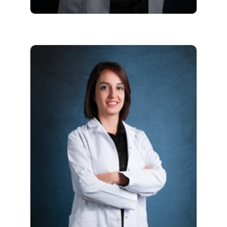
Biyolog Serda Nikbay 2007-2011 yılları
arasında Gazi Üniversitesi Fen Fakültesi
Biyoloji Bölümü'nde lisans eğitimini almıştır.
Nikbay, Mikrogen Genetik Merkezi'nde 2019
yılından bu yana çalışmaktadır.