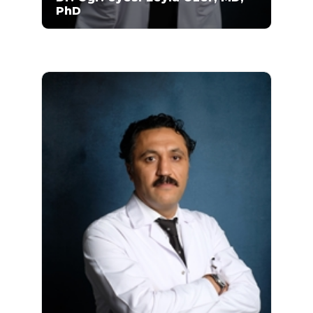
PhD
Doktor Öğretim Üyesi Leyla Özer, 1993-1999
yılları arasında Ankara Üniversitesi Tıp
Fakültesi’nde lisans ve 2001-2007 yılları
arasında Ankara Üniversitesi Tıp Fakültesi
Tıbbi Genetik Anabilim Dalı’nda doktora
eğitimini almıştır. 2003-2008 yıllarında
Ankara Üniversitesi Tıp Fakültesi Tıbbi
Biyokimya Anabilim Dalı’nda tıpta
uzmanlığını tamamlayan...