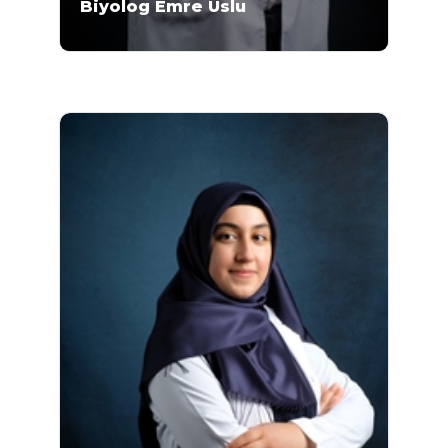
Biyolog Emre Uslu
Biyolog Emre Uslu 2010-2015 yılları arasında
Gazi Üniversitesi Fen Fakültesi Biyoloji
Bölümü'nde lisans eğitimini almıştır. Uslu,
Mikrogen Genetik Merkezi'nde 2017 yılından
bu yana çalışmaktadır. Uslu, postnatal
kromozom analizi, preimplant genetik tanı
yöntemleri üzerinde uzmanlaşmıştır.