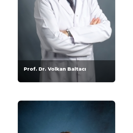
Prof. Dr. Volkan Baltacı
Prof. Dr. Volkan Baltacı 1964 Ankara
doğumludur. Ankara Üniversitesi tıp
fakültesinden 1988 yılında mezun olmuştur.
Tıbbi Genetik Uzmanlık eğitimini 1993 yılında
tamamlamış ve 1999 yılında bu dalda
doçentlik ünvanını almıştır. 2003 yılında
Toksikoloji bilim...