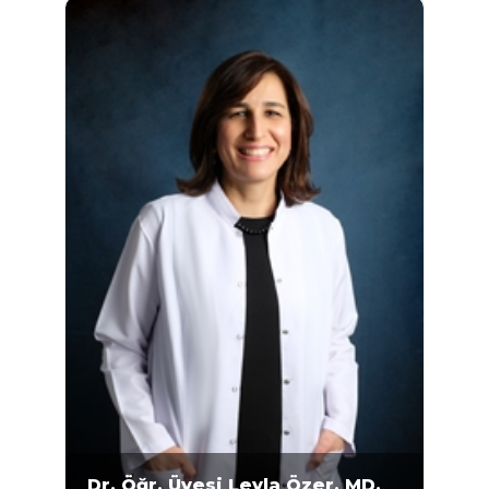
olmuştur. 1998-2000 yılları arasında Gazi
Üniversitesi Tıp Fakültesi Histoloji Embriyoloji
Anabilim Dalı’nda yüksek lisans programını
tamamlayan Ünsal...
Dr. Öğr. Üyesi Leyla Özer, MD,