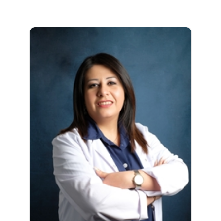
Uzman Biyolog Esra Köksal 2008-2012 yılları
arasında Ondokuz Mayıs Üniversitesi Fen
Fakültesi Biyoloji Bölümü'nde lisans eğitimini
almıştır. 2016-2019 yılları arasında Ankara
Yıldırım Beyazıt Üniversitesi Sağlık Bilimleri
Enstitüsü Tıbbı Genetik Anabilim Dalı'nda
yüksek lisans eğitimini tamamlayan Köksal...