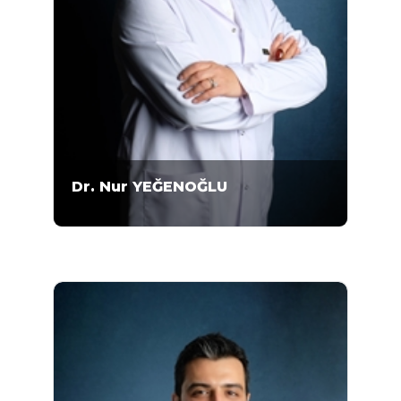
Dr. Nur YEĞENOĞLU
1965 Ankara doğumludur. 1989 yılında Ankara
Üniversitesi Tıp Fakültesini bitirdi. Sağlık
Bakanlığı Ankara Eğitim ve Araştırma
Hastanesi, Sağlık Bakanlığı Yenimahalle
Semt Polikliniği Hekimliği ve Türk Telekom
Sağlık Merkezi Sorumlu Hekimliği yapmıştır.
TURKAK TS EN İSO 15189:2014 Tıbbi
Laboratuvar –Kalite ve Yeterlilik için Şartlar