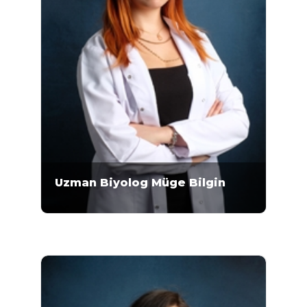
Uzman Biyolog Müge Bilgin
Uzman Biyolog Müge Bilgin 2009-2013 yılları
arasında Ankara Üniversitesi Fen Fakültesi
Moleküler Biyoloji ve Genetik Bölümü'nde
lisans eğitimini almıştır. 2015-2020 yılları
arasında Ankara Üniversitesi Fen Bilimleri
Enstitüsü Biyoloji Anabilim Dalı’nda yüksek
lisans eğitimini tamamlayan Bilgin, Mikrogen