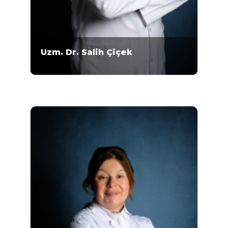
Uzm. Dr. Salih Çiçek
Uzman Doktor Salih Çiçek 1999-2006 yılları
arasında Süleyman Demirel Üniversitesi Tıp
Fakültesi’nde lisans eğitimini almıştır. Çiçek,
Mikrogen Genetik Merkezi'nde 2021 yılından
bu yana çalışmaktadır. 2006-2007 yılları
arasında pratisyen hekim, 2007-2011 yılları
arasında...