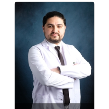
Fakültesi Biyoloji Bölümü'nde lisans eğitimini
almıştır. Gülbay, Mikrogen Genetik
Merkezi'nde 2019 yılından bu yana
çalışmaktadır. Gülbay, yeni nesil dizileme
teknolojisi..