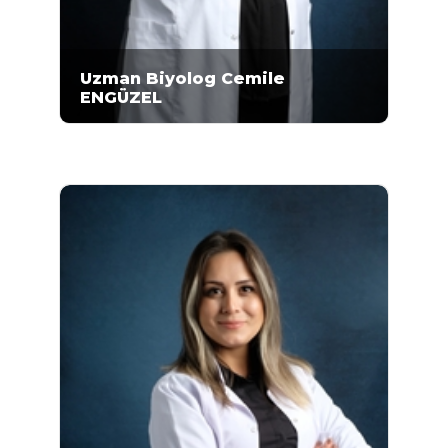
Uzman Biyolog Cemile
ENGÜZEL
Cemile Engüzel, Çukurova Üniversitesi Fen
Edebiyat Fakültesi Biyoloji bölümünde lisans
eğitimi aldıktan sonra, 2011-2014 yılları
arasında Gazi Üniversitesi Fen Fakültesi
Moleküler Biyoloji ve Genetik bölümünde
yüksek lisansını tamamlamıştır...