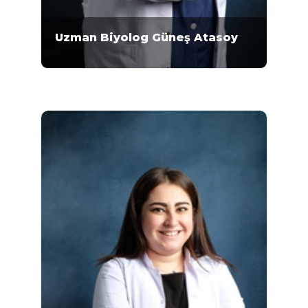
Uzman Biyolog Güneş Atasoy
Güneş Atasoy , İran İslamik Azad Zancan
Üniversitesi Fen Fakültesi, Genetik ve
Moleküler Biyoloji Bölümünde 2005-2008
yıllarında eğitimi tamamlamıştır. 2012-2015
yıllarında Gazi Üniversitesi Fen Fakültesi
Biyoloji Bölümünde Yüksek Lisans eğitimini
tamamlamıştır. Mikrogen Moleküler Genetik
Laboratuvarında 2016 tarihinden beri Uzman
Biyolog olarak görev yapmaktadır...