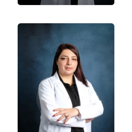
Doktor Biyolog Aslı Belen Sağlam 1995-1999
yılları arasında Hacettepe Üniversitesi Fen
Fakültesi Biyoloji Bölümü'nde lisans eğitimini
almıştır. 1999-2003 yılları arasında Hacettepe
Üniversitesi Biyoloji Bölümü Ekoloji Anabilim
Dalı'nda yüksek lisans eğitimini...