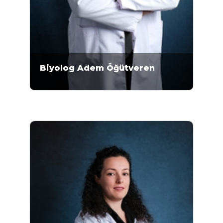
Biyolog Adem Öğütveren
Mikrogen Genetik Merkezi'nde 2015 yılından
bu yana çalışmaktadır. 2012-2014 yılları
arasında Düzen Laboratuvarları Grubu’nda
mikrobiyoloji üstüne çalışan Öğütveren,
preimplantasyon genetik tanı, floresan in
situ hibridizasyon (FISH) yöntemi, prenatal ve
postnatal kromozom analizi üstüne
uzmanlaşmıştır. Öğütveren 'in özel ilgi alanı
futboldur.