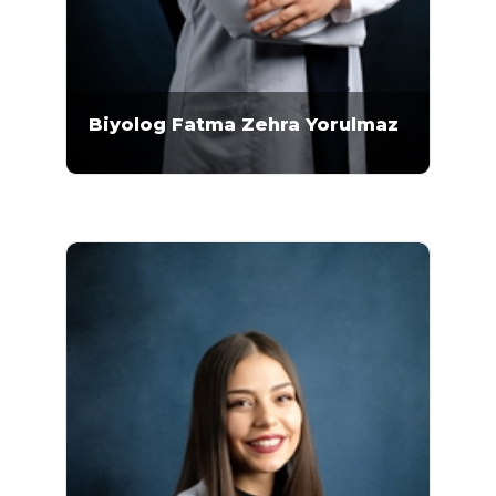
Biyolog Fatma Zehra Yorulmaz
Moleküler Biyolog Fatma Zehra Yorulmaz
2015-2019 yılları arasında Bilkent Üniversitesi
Fen Fakültesi Moleküler Biyoloji ve Genetik
Bölümü’nde lisans eğitimini almıştır.
Yorulmaz, Mikrogen Genetik Merkezi’nde
2021 yılından bu yana çalışmaktadır..