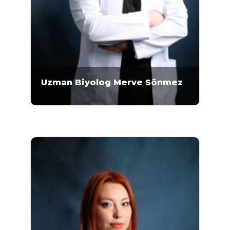
Uzman Biyolog Merve Sönmez
Uzman Biyolog Merve Sönmez 2011-2016
yılları arasında Ankara Üniversitesi Fen
Fakültesi Biyoloji Bölümü'nde lisans eğitimini
almıştır. 2017-2018 yılları arasında Ankara
Üniversitesi Fen Fakültesi Biyoloji Bölümü
Zooloji Anabilim Dalı’nda yüksek lisans
eğitimini tamamlayan...