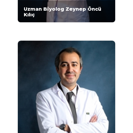
Uzman Biyolog Zeynep Öncü
Kılıç
Uzman Biyolog Zeynep Öncü Kılıç, Ankara
Üniversitesi Fen Fakültesi Biyoloji
Bölümünde 2005-2010 eğitimini
tamamlamıştır. Yine Ankara Üniversitesi Fen
Bilimleri Enstitüsü Biyoloji Bölümünde
Yüksek Lisansını yapmıştır. 2016 yılından beri
Biyolog olarak Mikrogen Moleküler Genetik
Laboratuvarında görev yapmaktadır...