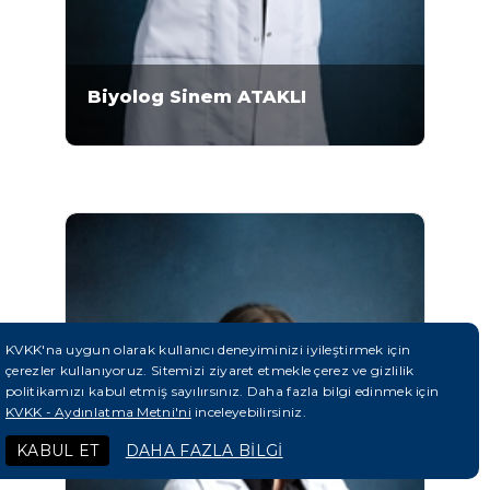
Biyolog Sinem ATAKLI
Biyolog Sinem ATAKLI 2002-2006 yılları
arasında Ankara Üniversitesi Fen Fakültesi
Biyoloji Bölümü'nde lisans eğitimini almıştır.
ATAKLI, Mikrogen Genetik Merkezi'nde 2021
yılından bu yana çalışmaktadır. 2013-2022
yılları arasında..
KVKK'na uygun olarak kullanıcı deneyiminizi iyileştirmek için
çerezler kullanıyoruz. Sitemizi ziyaret etmekle çerez ve gizlilik
politikamızı kabul etmiş sayılırsınız. Daha fazla bilgi edinmek için
KVKK - Aydınlatma Metni'ni
inceleyebilirsiniz.
KABUL ET
DAHA FAZLA BİLGİ