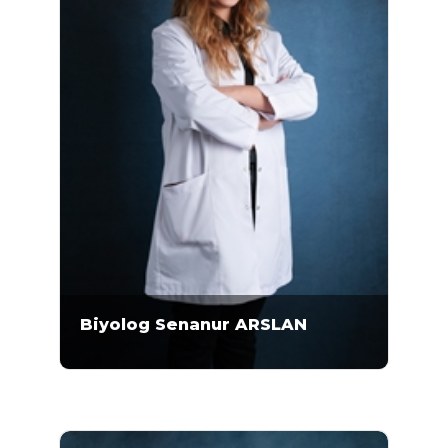
Biyolog Senanur ARSLAN
Biyolog Senanur ARSLAN, 2017-2021 yılları
arasında Hacettepe Üniversitesi Fen
Fakültesi Biyoloji Bölümü’nde lisans eğitimini
almıştır. Arslan