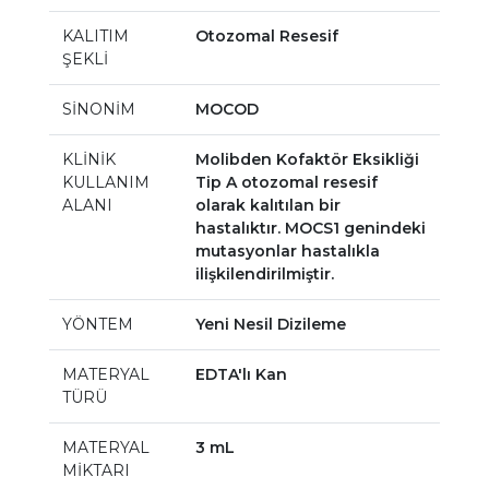
KALITIM
Otozomal Resesif
ŞEKLİ
SİNONİM
MOCOD
KLİNİK
Molibden Kofaktör Eksikliği
KULLANIM
Tip A otozomal resesif
ALANI
olarak kalıtılan bir
hastalıktır. MOCS1 genindeki
mutasyonlar hastalıkla
ilişkilendirilmiştir.
YÖNTEM
Yeni Nesil Dizileme
MATERYAL
EDTA'lı Kan
TÜRÜ
MATERYAL
3 mL
MİKTARI