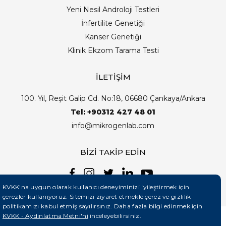
Yeni Nesil Androloji Testleri
İnfertilite Genetiği
Kanser Genetiği
Klinik Ekzom Tarama Testi
İLETİŞİM
100. Yıl, Reşit Galip Cd. No:18, 06680 Çankaya/Ankara
Tel: +90312 427 48 01
info@mikrogenlab.com
BİZİ TAKİP EDİN
KVKK'na uygun olarak kullanıcı deneyiminizi iyileştirmek için
çerezler kullanıyoruz. Sitemizi ziyaret etmekle çerez ve gizlilik
politikamızı kabul etmiş sayılırsınız. Daha fazla bilgi edinmek için
KVKK - Aydınlatma Metni'ni
inceleyebilirsiniz.
©2026 Mikrogenlab. Tüm Hakları Saklıdır. | Tasarım: