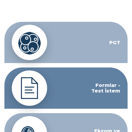
PGT
Formlar -
Test İstem
Ekzom ve