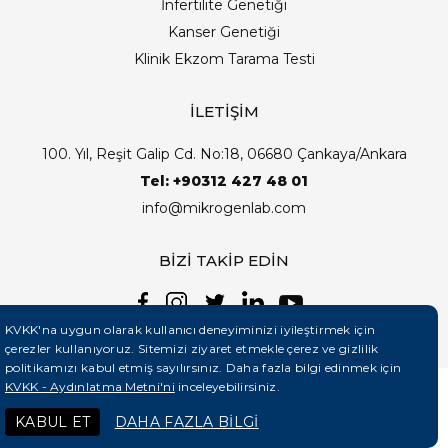
İnfertilite Genetiği
Kanser Genetiği
Klinik Ekzom Tarama Testi
İLETİŞİM
100. Yıl, Reşit Galip Cd. No:18, 06680 Çankaya/Ankara
Tel: +90312 427 48 01
info@mikrogenlab.com
BİZİ TAKİP EDİN
KVKK'na uygun olarak kullanıcı deneyiminizi iyileştirmek için
çerezler kullanıyoruz. Sitemizi ziyaret etmekle çerez ve gizlilik
politikamızı kabul etmiş sayılırsınız. Daha fazla bilgi edinmek için
KVKK - Aydınlatma Metni'ni
inceleyebilirsiniz.
©2026 Mikrogenlab. Tüm Hakları Saklıdır. | Tasarım:
KABUL ET
DAHA FAZLA BİLGİ
Teknobay (+90 444 5 331)