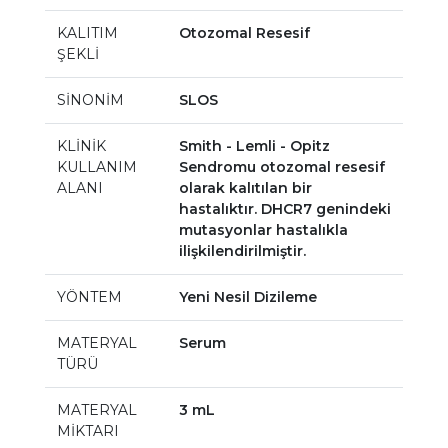
KALITIM
Otozomal Resesif
ŞEKLİ
SİNONİM
SLOS
KLİNİK
Smith - Lemli - Opitz
KULLANIM
Sendromu otozomal resesif
ALANI
olarak kalıtılan bir
hastalıktır. DHCR7 genindeki
mutasyonlar hastalıkla
ilişkilendirilmiştir.
YÖNTEM
Yeni Nesil Dizileme
MATERYAL
Serum
TÜRÜ
MATERYAL
3 mL
MİKTARI