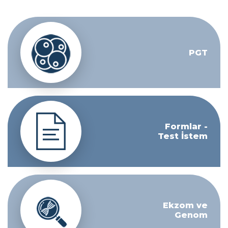
PGT
Formlar -
Test İstem
Ekzom ve
Genom