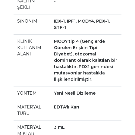
KALITIM
-1
ŞEKLİ
SİNONİM
IDX-1, IPF1, MODY4, PDX-1,
STF-1
KLİNİK
MODY tip 4 (Gençlerde
KULLANIM
Görülen Erişkin Tipi
ALANI
Diyabet), otozomal
dominant olarak kalıtılan bir
hastalıktır. PDX1 genindeki
mutasyonlar hastalıkla
ilişkilendirilmiştir.
YÖNTEM
Yeni Nesil Dizileme
MATERYAL
EDTA'lı Kan
TÜRÜ
MATERYAL
3 mL
MİKTARI