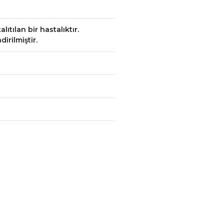
ıtılan bir hastalıktır.
irilmiştir.