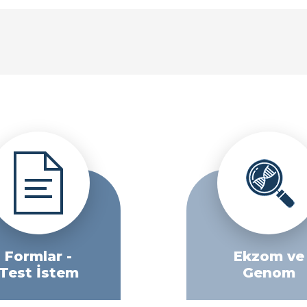
Formlar -
Ekzom ve
Test İstem
Genom