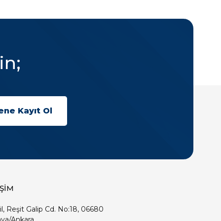
in;
İŞİM
ıl, Reşit Galip Cd. No:18, 06680
ya/Ankara