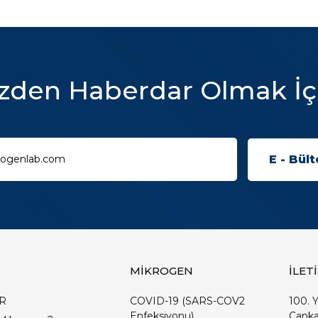
zden Haberdar Olmak İç
MİKROGEN
İLET
R
COVID-19 (SARS-COV2
100. Y
Enfeksiyonu)
Çanka