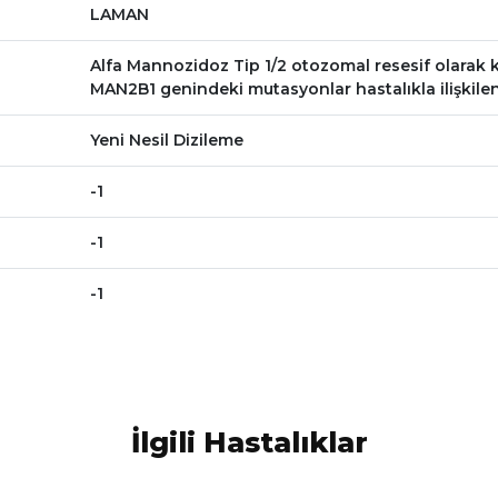
LAMAN
Alfa Mannozidoz Tip 1/2 otozomal resesif olarak kal
MAN2B1 genindeki mutasyonlar hastalıkla ilişkilend
Yeni Nesil Dizileme
-1
-1
-1
İlgili Hastalıklar