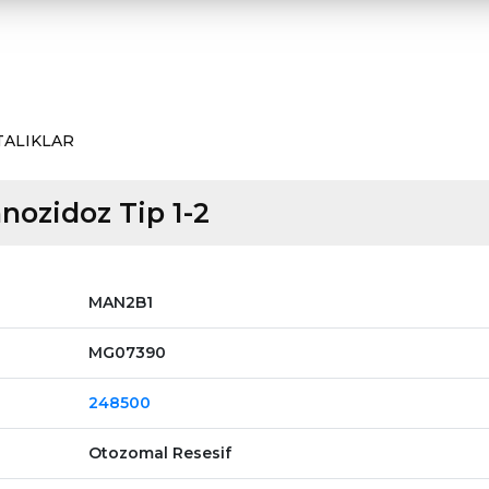
TALIKLAR
nozidoz Tip 1-2
MAN2B1
MG07390
248500
Otozomal Resesif