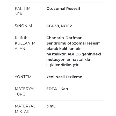
KALITIM
Otozomal Resesif
ŞEKLİ
SİNONİM
CGI-58, NCIE2
KLİNİK
Chanarin-Dorfman
KULLANIM
Sendromu otozomal resesif
ALANI
olarak kalıtılan bir
hastalıktır. ABHD5 genindeki
mutasyonlar hastalıkla
ilişkilendirilmiştir.
YÖNTEM
Yeni Nesil Dizileme
MATERYAL
EDTA'lı Kan
TÜRÜ
MATERYAL
3 mL
MİKTARI