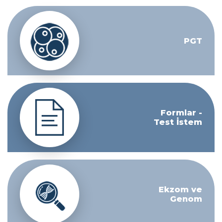
PGT
Formlar -
Test İstem
Ekzom ve
Genom