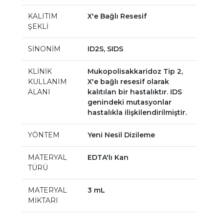
KALITIM
X'e Bağlı Resesif
ŞEKLİ
SİNONİM
ID2S, SIDS
KLİNİK
Mukopolisakkaridoz Tip 2,
KULLANIM
X'e bağlı resesif olarak
ALANI
kalıtılan bir hastalıktır. IDS
genindeki mutasyonlar
hastalıkla ilişkilendirilmiştir.
YÖNTEM
Yeni Nesil Dizileme
MATERYAL
EDTA'lı Kan
TÜRÜ
MATERYAL
3 mL
MİKTARI