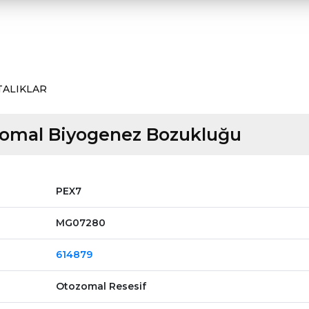
TALIKLAR
zomal Biyogenez Bozukluğu
PEX7
MG07280
614879
Otozomal Resesif