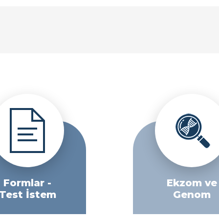
Formlar -
Ekzom ve
Test İstem
Genom