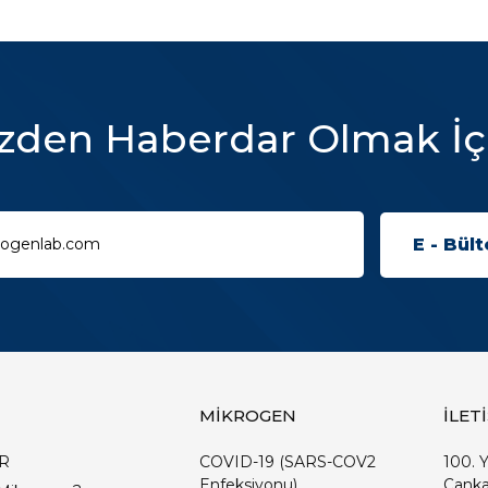
zden Haberdar Olmak İç
MİKROGEN
İLET
R
COVID-19 (SARS-COV2
100. Y
Enfeksiyonu)
Çanka