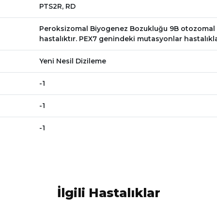
PTS2R, RD
Peroksizomal Biyogenez Bozukluğu 9B otozomal res
hastalıktır. PEX7 genindeki mutasyonlar hastalıkla i
Yeni Nesil Dizileme
-1
-1
-1
İlgili Hastalıklar