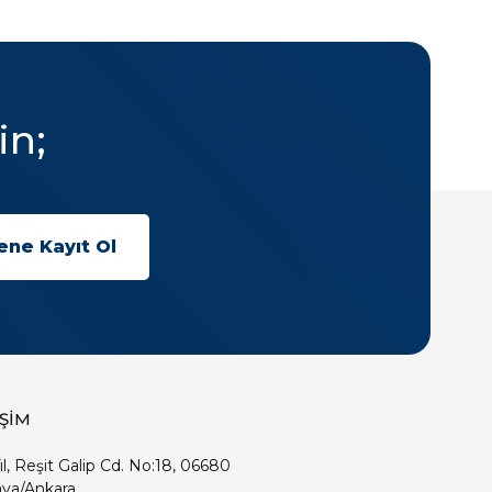
in;
İŞİM
ıl, Reşit Galip Cd. No:18, 06680
ya/Ankara