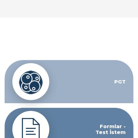
PGT
Formlar -
Test İstem