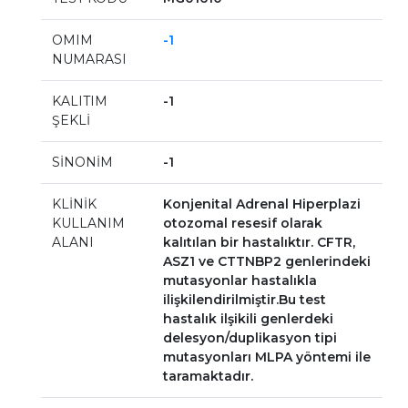
OMIM
-1
NUMARASI
KALITIM
-1
ŞEKLİ
SİNONİM
-1
KLİNİK
Konjenital Adrenal Hiperplazi
KULLANIM
otozomal resesif olarak
ALANI
kalıtılan bir hastalıktır. CFTR,
ASZ1 ve CTTNBP2 genlerindeki
mutasyonlar hastalıkla
ilişkilendirilmiştir.Bu test
hastalık ilşikili genlerdeki
delesyon/duplikasyon tipi
mutasyonları MLPA yöntemi ile
taramaktadır.