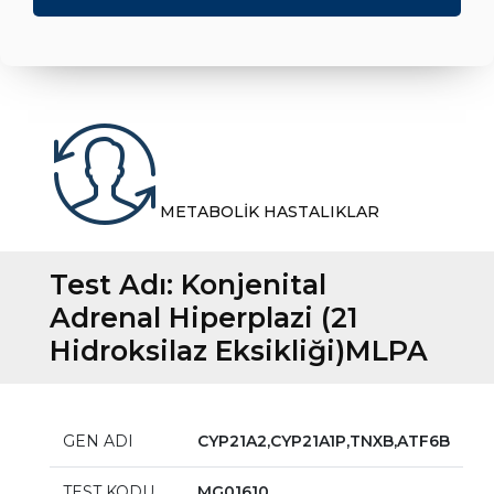
METABOLİK HASTALIKLAR
Test Adı:
Konjenital
Adrenal Hiperplazi (21
Hidroksilaz Eksikliği)MLPA
GEN ADI
CYP21A2,CYP21A1P,TNXB,ATF6B
TEST KODU
MG01610