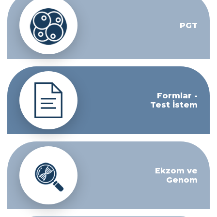
PGT
Formlar -
Test İstem
Ekzom ve
Genom