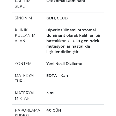
KALITIM
Otozomal Dominant
ŞEKLİ
SİNONİM
GDH, GLUD
KLİNİK
Hiperinsülinemi otozomal
KULLANIM
dominant olarak kalıtılan bir
ALANI
hastalıktır. GLUD1 genindeki
mutasyonlar hastalıkla
ilişkilendirilmiştir.
YÖNTEM
Yeni Nesil Dizileme
MATERYAL
EDTA'lı Kan
TÜRÜ
MATERYAL
3 mL
MİKTARI
RAPORLAMA
40 GÜN
SÜRESİ