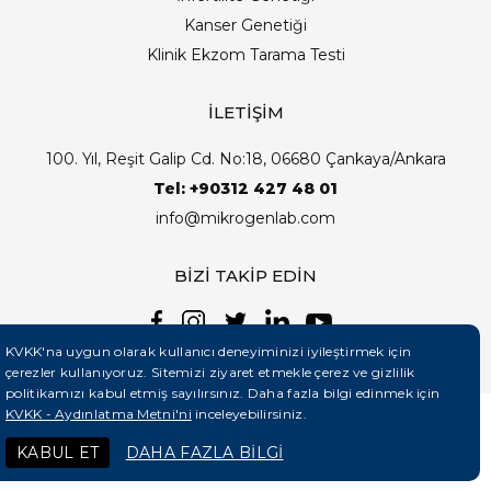
Kanser Genetiği
Klinik Ekzom Tarama Testi
İLETİŞİM
100. Yıl, Reşit Galip Cd. No:18, 06680 Çankaya/Ankara
Tel: +90312 427 48 01
info@mikrogenlab.com
BİZİ TAKİP EDİN
KVKK'na uygun olarak kullanıcı deneyiminizi iyileştirmek için
çerezler kullanıyoruz. Sitemizi ziyaret etmekle çerez ve gizlilik
politikamızı kabul etmiş sayılırsınız. Daha fazla bilgi edinmek için
KVKK - Aydınlatma Metni'ni
inceleyebilirsiniz.
©2026 Mikrogenlab. Tüm Hakları Saklıdır. | Tasarım:
KABUL ET
DAHA FAZLA BİLGİ
Teknobay (+90 444 5 331)