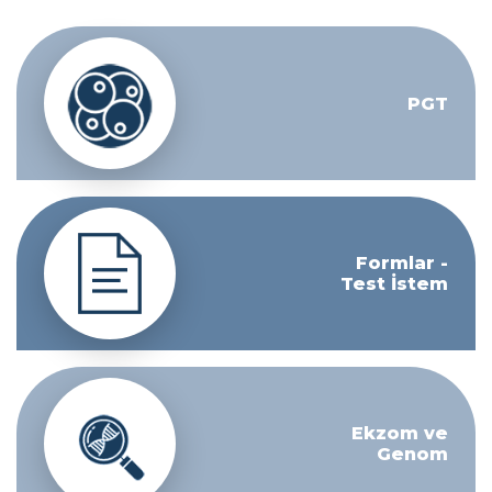
PGT
Formlar -
Test İstem
Ekzom ve
Genom