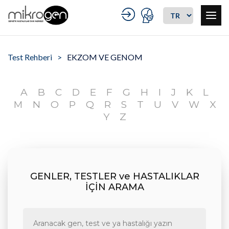
Test Rehberi
EKZOM VE GENOM
A
B
C
D
E
F
G
H
I
J
K
L
M
N
O
P
Q
R
S
T
U
V
W
X
Y
Z
GENLER, TESTLER ve HASTALIKLAR
İÇİN ARAMA