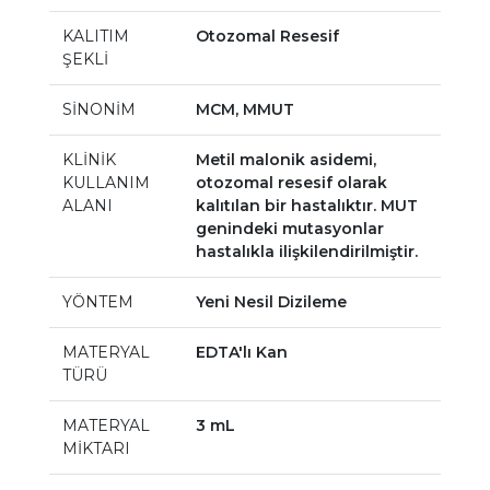
KALITIM
Otozomal Resesif
ŞEKLİ
SİNONİM
MCM, MMUT
KLİNİK
Metil malonik asidemi,
KULLANIM
otozomal resesif olarak
ALANI
kalıtılan bir hastalıktır. MUT
genindeki mutasyonlar
hastalıkla ilişkilendirilmiştir.
YÖNTEM
Yeni Nesil Dizileme
MATERYAL
EDTA'lı Kan
TÜRÜ
MATERYAL
3 mL
MİKTARI