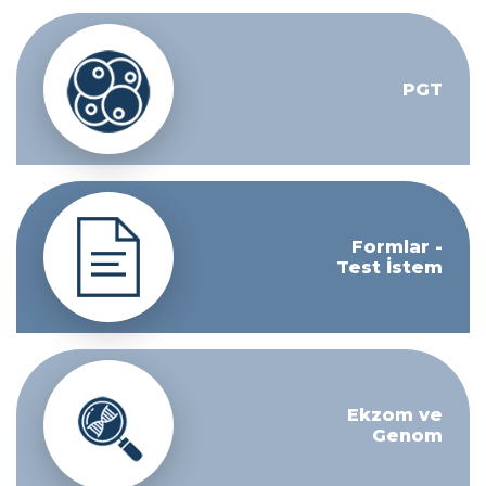
PGT
Formlar -
Test İstem
Ekzom ve
Genom