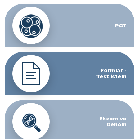
PGT
Formlar -
Test İstem
Ekzom ve
Genom