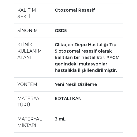
KALITIM
Otozomal Resesif
ŞEKLİ
SİNONİM
GSD5
KLİNİK
Glikojen Depo Hastalığı Tip
KULLANIM
5 otozomal resesif olarak
ALANI
kalıtılan bir hastalıktır. PYGM
genindeki mutasyonlar
hastalıkla ilişkilendirilmiştir.
YÖNTEM
Yeni Nesil Dizileme
MATERYAL
EDTALI KAN
TÜRÜ
MATERYAL
3 mL
MİKTARI