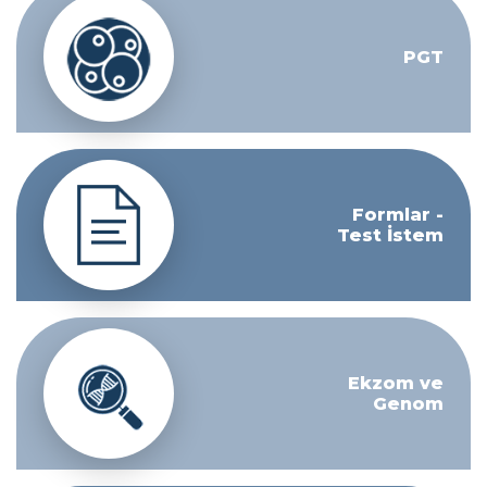
PGT
Formlar -
Test İstem
Ekzom ve
Genom