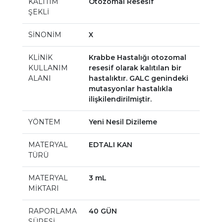
KALITIM
Otozomal Resesif
ŞEKLİ
SİNONİM
X
KLİNİK
Krabbe Hastalığı otozomal
KULLANIM
resesif olarak kalıtılan bir
ALANI
hastalıktır. GALC genindeki
mutasyonlar hastalıkla
ilişkilendirilmiştir.
YÖNTEM
Yeni Nesil Dizileme
MATERYAL
EDTALI KAN
TÜRÜ
MATERYAL
3 mL
MİKTARI
RAPORLAMA
40 GÜN
SÜRESİ