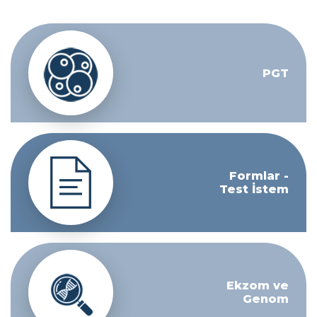
PGT
Formlar -
Test İstem
Ekzom ve
Genom