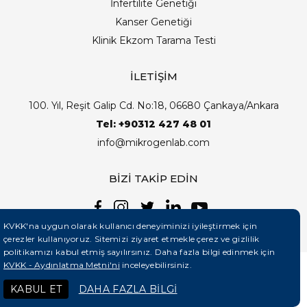
İnfertilite Genetiği
Kanser Genetiği
Klinik Ekzom Tarama Testi
İLETİŞİM
100. Yıl, Reşit Galip Cd. No:18, 06680 Çankaya/Ankara
Tel: +90312 427 48 01
info@mikrogenlab.com
BİZİ TAKİP EDİN
KVKK'na uygun olarak kullanıcı deneyiminizi iyileştirmek için
çerezler kullanıyoruz. Sitemizi ziyaret etmekle çerez ve gizlilik
politikamızı kabul etmiş sayılırsınız. Daha fazla bilgi edinmek için
KVKK - Aydınlatma Metni'ni
inceleyebilirsiniz.
©2026 Mikrogenlab. Tüm Hakları Saklıdır. | Tasarım:
KABUL ET
DAHA FAZLA BİLGİ
Teknobay (+90 444 5 331)