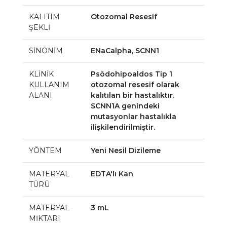
KALITIM
Otozomal Resesif
ŞEKLİ
SİNONİM
ENaCalpha, SCNN1
KLİNİK
Psödohipoaldos Tip 1
KULLANIM
otozomal resesif olarak
ALANI
kalıtılan bir hastalıktır.
SCNN1A genindeki
mutasyonlar hastalıkla
ilişkilendirilmiştir.
YÖNTEM
Yeni Nesil Dizileme
MATERYAL
EDTA'lı Kan
TÜRÜ
MATERYAL
3 mL
MİKTARI