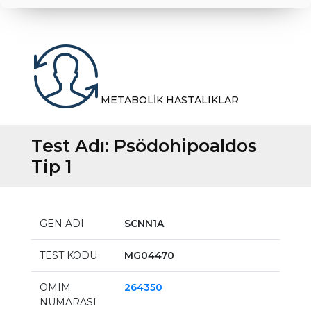
METABOLİK HASTALIKLAR
Test Adı:
Psödohipoaldos
Tip 1
GEN ADI
SCNN1A
TEST KODU
MG04470
OMIM
264350
NUMARASI