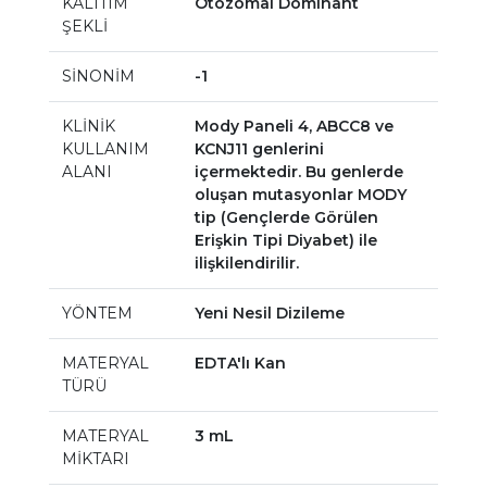
KALITIM
Otozomal Dominant
ŞEKLİ
SİNONİM
-1
KLİNİK
Mody Paneli 4, ABCC8 ve
KULLANIM
KCNJ11 genlerini
ALANI
içermektedir. Bu genlerde
oluşan mutasyonlar MODY
tip (Gençlerde Görülen
Erişkin Tipi Diyabet) ile
ilişkilendirilir.
YÖNTEM
Yeni Nesil Dizileme
MATERYAL
EDTA'lı Kan
TÜRÜ
MATERYAL
3 mL
MİKTARI