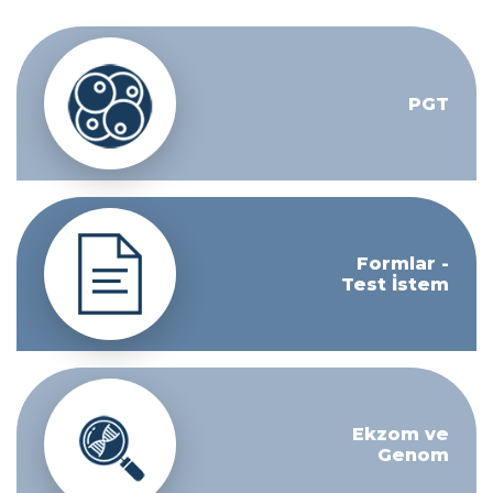
PGT
Formlar -
Test İstem
Ekzom ve
Genom