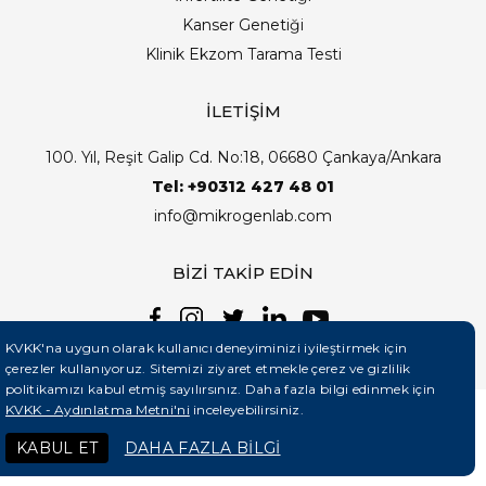
Kanser Genetiği
Klinik Ekzom Tarama Testi
İLETİŞİM
100. Yıl, Reşit Galip Cd. No:18, 06680 Çankaya/Ankara
Tel: +90312 427 48 01
info@mikrogenlab.com
BİZİ TAKİP EDİN
KVKK'na uygun olarak kullanıcı deneyiminizi iyileştirmek için
çerezler kullanıyoruz. Sitemizi ziyaret etmekle çerez ve gizlilik
politikamızı kabul etmiş sayılırsınız. Daha fazla bilgi edinmek için
KVKK - Aydınlatma Metni'ni
inceleyebilirsiniz.
©2026 Mikrogenlab. Tüm Hakları Saklıdır. | Tasarım:
KABUL ET
DAHA FAZLA BİLGİ
Teknobay (+90 444 5 331)