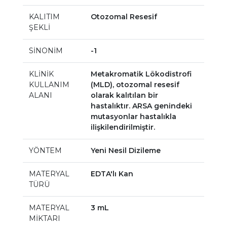
KALITIM
Otozomal Resesif
ŞEKLİ
SİNONİM
-1
KLİNİK
Metakromatik Lökodistrofi
KULLANIM
(MLD), otozomal resesif
ALANI
olarak kalıtılan bir
hastalıktır. ARSA genindeki
mutasyonlar hastalıkla
ilişkilendirilmiştir.
YÖNTEM
Yeni Nesil Dizileme
MATERYAL
EDTA'lı Kan
TÜRÜ
MATERYAL
3 mL
MİKTARI