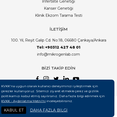
İnfertilite Genetiği
Kanser Genetiği
Klinik Ekzom Tarama Testi
İLETİŞİM
100. Yıl, Reşit Galip Cd. No:18, 06680 Çankaya/Ankara
Tel: +90312 427 48 01
info@mikrogenlab.com
BİZİ TAKİP EDİN
KVKK'na uygun olarak kullanıcı deneyiminizi iyileştirmek için
çerezler kullanıyoruz. Sitemizi ziyaret etmekle çerez ve gizlilik
politikamızı kabul etmiş sayılırsınız. Daha fazla bilgi edinmek için
KVKK - Aydınlatma Metni'ni
inceleyebilirsiniz.
©2026 Mikrogenlab. Tüm Hakları Saklıdır. | Tasarım:
KABUL ET
DAHA FAZLA BİLGİ
Teknobay (+90 444 5 331)