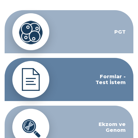
PGT
Formlar -
Test İstem
Ekzom ve
Genom