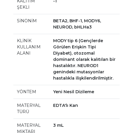
KALITIM
-1
ŞEKLİ
SİNONİM
BETA2, BHF-1, MODY6,
NEUROD, bHLHa3
KLİNİK
MODY tip 6 (Gençlerde
KULLANIM
Görülen Erişkin Tipi
ALANI
Diyabet), otozomal
dominant olarak kalıtılan bir
hastalıktır. NEUROD1
genindeki mutasyonlar
hastalıkla ilişkilendirilmiştir.
YÖNTEM
Yeni Nesil Dizileme
MATERYAL
EDTA'lı Kan
TÜRÜ
MATERYAL
3 mL
MİKTARI