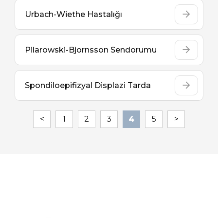
Urbach-Wiethe Hastalığı
Pilarowski-Bjornsson Sendorumu
Spondiloepifizyal Displazi Tarda
1
2
3
4
5