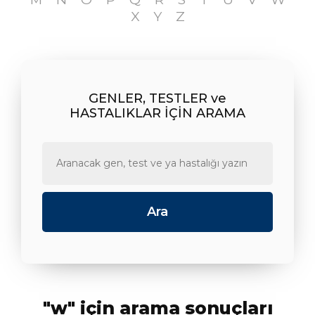
X
Y
Z
GENLER, TESTLER ve
HASTALIKLAR İÇİN ARAMA
"w" için arama sonuçları