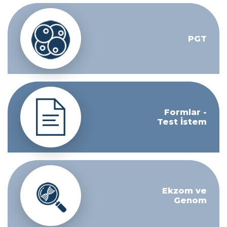
PGT
Formlar -
Test İstem
Ekzom ve
Genom