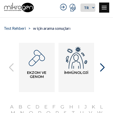
Test Rehberi
w için arama sonuçları
EKZOM VE
İMMÜNOLOJİ
PR
GENOM
GE
TE
A
B
C
D
E
F
G
H
I
J
K
L
M
N
O
P
Q
R
S
T
U
V
W