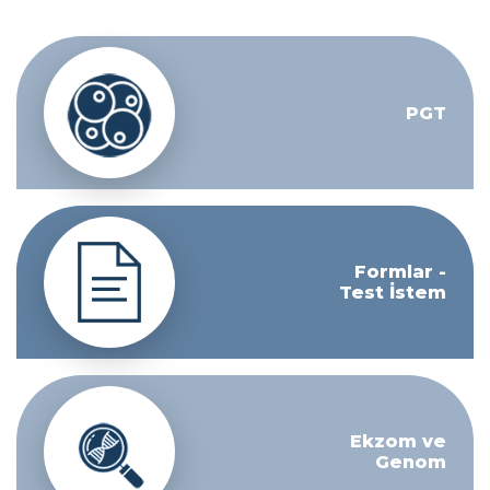
PGT
Formlar -
Test İstem
Ekzom ve
Genom