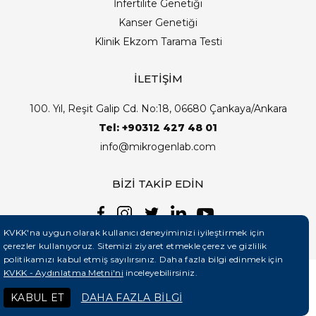
İnfertilite Genetiği
Kanser Genetiği
Klinik Ekzom Tarama Testi
İLETİŞİM
100. Yıl, Reşit Galip Cd. No:18, 06680 Çankaya/Ankara
Tel: +90312 427 48 01
info@mikrogenlab.com
BİZİ TAKİP EDİN
KVKK'na uygun olarak kullanıcı deneyiminizi iyileştirmek için
çerezler kullanıyoruz. Sitemizi ziyaret etmekle çerez ve gizlilik
politikamızı kabul etmiş sayılırsınız. Daha fazla bilgi edinmek için
KVKK - Aydınlatma Metni'ni
inceleyebilirsiniz.
©2026 Mikrogenlab. Tüm Hakları Saklıdır. | Tasarım:
KABUL ET
DAHA FAZLA BİLGİ
Teknobay (+90 444 5 331)