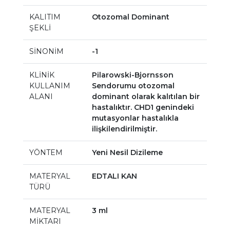
KALITIM
Otozomal Dominant
ŞEKLİ
SİNONİM
-1
KLİNİK
Pilarowski-Bjornsson
KULLANIM
Sendorumu otozomal
ALANI
dominant olarak kalıtılan bir
hastalıktır. CHD1 genindeki
mutasyonlar hastalıkla
ilişkilendirilmiştir.
YÖNTEM
Yeni Nesil Dizileme
MATERYAL
EDTALI KAN
TÜRÜ
MATERYAL
3 ml
MİKTARI