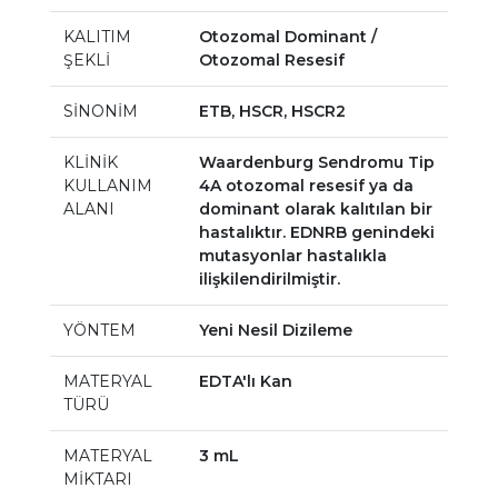
KALITIM
Otozomal Dominant /
ŞEKLİ
Otozomal Resesif
SİNONİM
ETB, HSCR, HSCR2
KLİNİK
Waardenburg Sendromu Tip
KULLANIM
4A otozomal resesif ya da
ALANI
dominant olarak kalıtılan bir
hastalıktır. EDNRB genindeki
mutasyonlar hastalıkla
ilişkilendirilmiştir.
YÖNTEM
Yeni Nesil Dizileme
MATERYAL
EDTA'lı Kan
TÜRÜ
MATERYAL
3 mL
MİKTARI