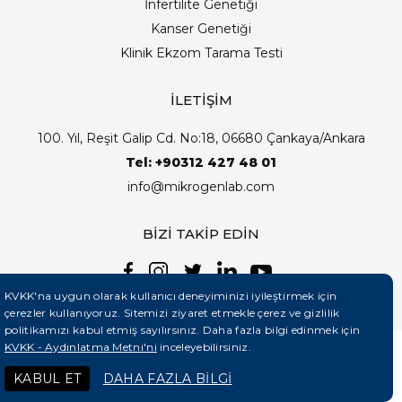
İnfertilite Genetiği
Kanser Genetiği
Klinik Ekzom Tarama Testi
İLETİŞİM
100. Yıl, Reşit Galip Cd. No:18, 06680 Çankaya/Ankara
Tel: +90312 427 48 01
info@mikrogenlab.com
BİZİ TAKİP EDİN
KVKK'na uygun olarak kullanıcı deneyiminizi iyileştirmek için
çerezler kullanıyoruz. Sitemizi ziyaret etmekle çerez ve gizlilik
politikamızı kabul etmiş sayılırsınız. Daha fazla bilgi edinmek için
KVKK - Aydınlatma Metni'ni
inceleyebilirsiniz.
©2026 Mikrogenlab. Tüm Hakları Saklıdır. | Tasarım:
KABUL ET
DAHA FAZLA BİLGİ
Teknobay (+90 444 5 331)