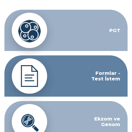
PGT
Formlar -
Test İstem
Ekzom ve
Genom