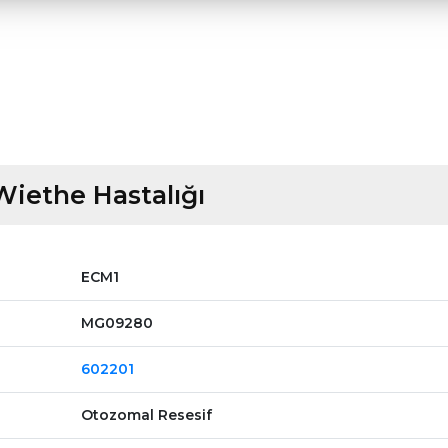
iethe Hastalığı
ECM1
MG09280
602201
Otozomal Resesif