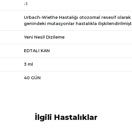
-1
Urbach-Wiethe Hastalığı otozomal resesif olarak ka
genindeki mutasyonlar hastalıkla ilişkilendirilmişti
Yeni Nesil Dizileme
EDTALI KAN
3 ml
40 GÜN
İlgili Hastalıklar