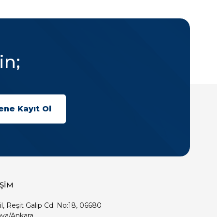
in;
İŞİM
ıl, Reşit Galip Cd. No:18, 06680
ya/Ankara