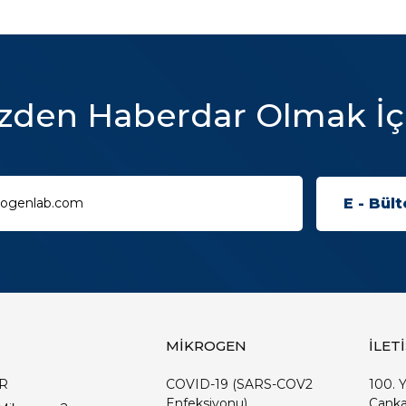
zden Haberdar Olmak İç
MİKROGEN
İLET
R
COVID-19 (SARS-COV2
100. Y
Enfeksiyonu)
Çanka