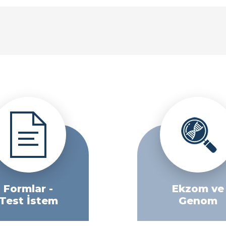
Formlar -
Ekzom ve
Test İstem
Genom