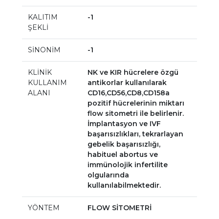
KALITIM
-1
ŞEKLİ
SİNONİM
-1
KLİNİK
NK ve KIR hücrelere özgü
KULLANIM
antikorlar kullanılarak
ALANI
CD16,CD56,CD8,CD158a
pozitif hücrelerinin miktarı
flow sitometri ile belirlenir.
İmplantasyon ve IVF
başarısızlıkları, tekrarlayan
gebelik başarısızlığı,
habituel abortus ve
immünolojik infertilite
olgularında
kullanılabilmektedir.
YÖNTEM
FLOW SİTOMETRİ