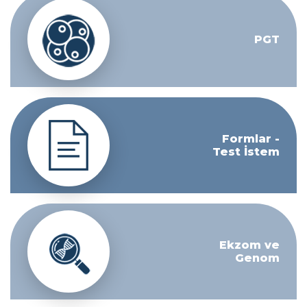
PGT
Formlar -
Test İstem
Ekzom ve
Genom