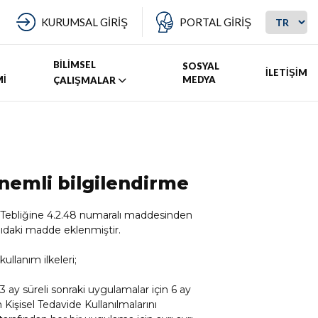
KURUMSAL GİRİŞ
PORTAL GİRİŞ
BİLİMSEL
SOSYAL
İLETİŞİM
Mİ
MEDYA
ÇALIŞMALAR
önemli bilgilendirme
 Tebliğine 4.2.48 numaralı maddesinden
ıdaki madde eklenmiştir.
ullanım ilkeleri;
3 ay süreli sonraki uygulamalar için 6 ay
 Kişisel Tedavide Kullanılmalarını