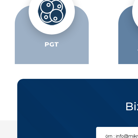
PGT
Bi