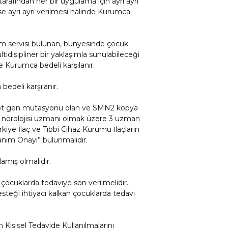
rafından her bir uygulama için ayrı ayrı
ise ayrı ayrı verilmesi halinde Kurumca
ım servisi bulunan, bünyesinde çocuk
tidisipliner bir yaklaşımla sunulabileceği
 Kurumca bedeli karşılanır.
edeli karşılanır.
got gen mutasyonu olan ve SMN2 kopya
uk nörolojisi uzmanı olmak üzere 3 uzman
kiye İlaç ve Tıbbi Cihaz Kurumu İlaçların
anım Onayı” bulunmalıdır.
lamış olmalıdır.
 çocuklarda tedaviye son verilmelidir.
teği ihtiyacı kalkan çocuklarda tedavi
n Kişisel Tedavide Kullanılmalarını