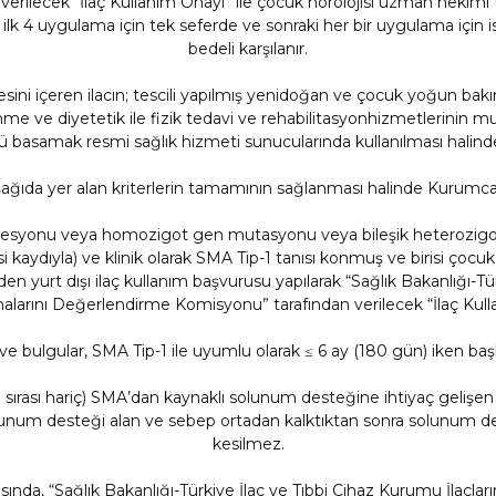
ilecek “İlaç Kullanım Onayı” ile çocuk nörolojisi uzman hekimi ta
n; ilk 4 uygulama için tek seferde ve sonraki her bir uygulama için 
bedeli karşılanır.
ni içeren ilacın; tescili yapılmış yenidoğan ve çocuk yoğun bak
nme ve diyetetik ile fizik tedavi ve rehabilitasyonhizmetlerinin mul
basamak resmi sağlık hizmeti sunucularında kullanılması halinde
şağıda yer alan kriterlerin tamamının sağlanması halinde Kurumca b
lesyonu veya homozigot gen mutasyonu veya bileşik heterozi
i kaydıyla) ve klinik olarak SMA Tip-1 tanısı konmuş ve birisi çoc
n yurt dışı ilaç kullanım başvurusu yapılarak “Sağlık Bakanlığı-Tür
lmalarını Değerlendirme Komisyonu” tarafından verilecek “İlaç Kull
ti ve bulgular, SMA Tip-1 ile uyumlu olarak ≤ 6 ay (180 gün) iken baş
ımı sırası hariç) SMA’dan kaynaklı solunum desteğine ihtiyaç gelişen
unum desteği alan ve sebep ortadan kalktıktan sonra solunum des
kesilmez.
sında, “Sağlık Bakanlığı-Türkiye İlaç ve Tıbbi Cihaz Kurumu İlaçları