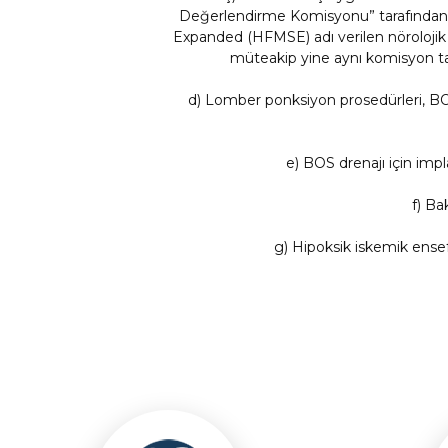
Değerlendirme Komisyonu” tarafında
Expanded (HFMSE) adı verilen nörolojik 
müteakip yine aynı komisyon tar
d) Lomber ponksiyon prosedürleri, BOS
e) BOS drenajı için imp
f) Ba
g) Hipoksik iskemik ensef