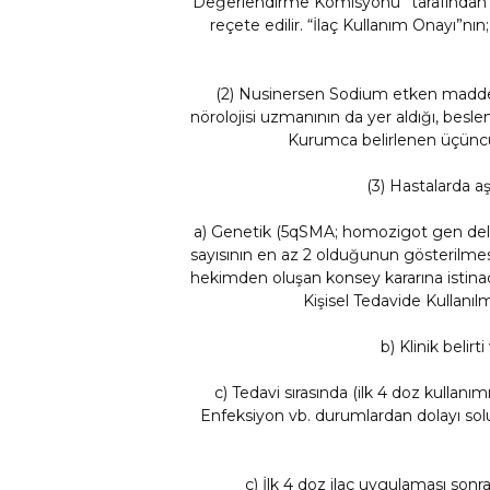
Değerlendirme Komisyonu” tarafından ver
reçete edilir. “İlaç Kullanım Onayı”nı
(2) Nusinersen Sodium etken maddesi
nörolojisi uzmanının da yer aldığı, besle
Kurumca belirlenen üçüncü 
(3) Hastalarda a
a) Genetik (5qSMA; homozigot gen de
sayısının en az 2 olduğunun gösterilmes
hekimden oluşan konsey kararına istinade
Kişisel Tedavide Kullanı
b) Klinik belir
c) Tedavi sırasında (ilk 4 doz kullan
Enfeksiyon vb. durumlardan dolayı sol
ç) İlk 4 doz ilaç uygulaması sonra