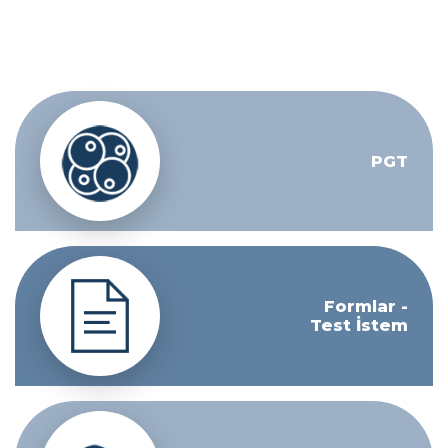
PGT
Formlar -
Test İstem