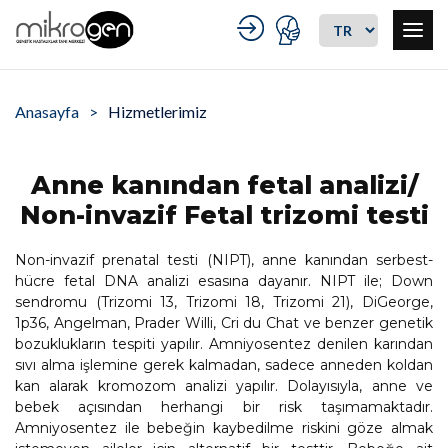
Anasayfa
Hizmetlerimiz
Anne kanından fetal analizi/
Non-invazif Fetal trizomi testi
Non-invazif prenatal testi (NIPT), anne kanından serbest-
hücre fetal DNA analizi esasına dayanır. NIPT ile; Down
sendromu (Trizomi 13, Trizomi 18, Trizomi 21), DiGeorge,
1p36, Angelman, Prader Willi, Cri du Chat ve benzer genetik
bozuklukların tespiti yapılır. Amniyosentez denilen karından
sıvı alma işlemine gerek kalmadan, sadece anneden koldan
kan alarak kromozom analizi yapılır. Dolayısıyla, anne ve
bebek açısından herhangi bir risk taşımamaktadır.
Amniyosentez ile bebeğin kaybedilme riskini göze almak