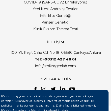
COVID-19 (SARS-COV2 Enfeksiyonu)
Yeni Nesil Androloji Testleri
İnfertilite Genetiği
Kanser Genetiği
Klinik Ekzom Tarama Testi
İLETİŞİM
100. Yıl, Reşit Galip Cd. No:18, 06680 Çankaya/Ankara
Tel: +90312 427 48 01
info@mikrogenlab.com
BİZİ TAKİP EDİN
KVKK'na uygun olarak kullanıcı deneyiminizi iyileştirmek için
çerezler kullanıyoruz. Sitemizi ziyaret etmekle çerez ve gizlilik
politikamızı kabul etmiş sayılırsınız. Daha fazla bilgi edinmek için
KVKK - Aydınlatma Metni'ni
inceleyebilirsiniz.