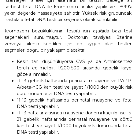
istemeyen aileler için alternatif bir testtir. Bebeğe ait
serbest fetal DNA ile kromozom analizi yapılır ve %99’a
yakın değerde hassasiyete sahiptir. Yüksek risk grubundaki
hastalara fetal DNA testi bir seçenek olarak sunulabilir.
Kromozom bozukluklarının tespiti için aşağıda bazı test
seçenekleri sunulmuştur. Doktorun tavsiyesi üzerine
ve/veya ailenin kendileri için en uygun olan testleri
seçmeleri doğru bir yaklaşım olacaktır.
Kesin tanı düşünülüyorsa CVS ya da Amniosentez
tercih edilmelidir. 1/200-500 arasında gebelik kaybı
göze alınmalıdır.
11-13 gebelik haftasında perinatal muayene ve PAPP-
A/beta-hCG kan testi ve şayet 1/1000’den büyük risk
durumunda fetal DNA testi yapılabilir.
11-13 gebelik haftasında perinatal muayene ve fetal
DNA testi yapılabilir.
11-13 haftalar arasında muayene dönemi kaçırıldı ise 15-
21 gebelik haftalarında perinatal muayene ve dörtlü
kan testi ve şayet 1/1000 büyük risk durumunda fetal
DNA testi yapılabilir.