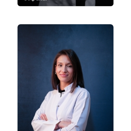
Gökçen Gölpunar, Ege Üniversitesi Fen
Fakültesi Biyoloji Bölümünde eğitimi
aldıktan sonra, 2009-2012 yıllarında Gazi
Üniversitesi Tıbbi Biyokimya Bölümünde
Yüksek Lisansını tamamlamıştır...