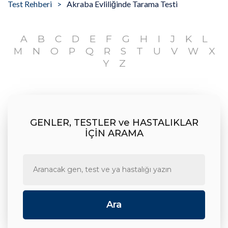
Test Rehberi
Akraba Evliliğinde Tarama Testi
A
B
C
D
E
F
G
H
I
J
K
L
M
N
O
P
Q
R
S
T
U
V
W
X
Y
Z
GENLER, TESTLER ve HASTALIKLAR
İÇİN ARAMA