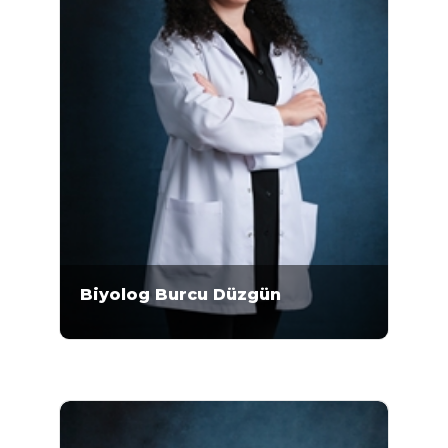
Biyolog Burcu Düzgün
Biyolog Burcu Düzgün 2008-2012 yılları
arasında Gaziosmanpaşa Üniversitesi Fen-
Edebiyat Fakültesi Biyoloji Bölümü'nde
lisans eğitimini almıştır. 2014-2017 yılları
arasında...