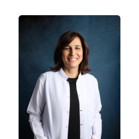
Doç. Dr. Evrim Ünsal, 1975 Kayseri
doğumludur. 1997 yılında Ankara Üniversitesi
Fen Fakültesi Biyoloji Bölümü'nden mezun
olmuştur. 1998-2000 yılları arasında Gazi
Üniversitesi Tıp Fakültesi Histoloji Embriyoloji
Anabilim Dalı’nda yüksek lisans programını
tamamlayan Ünsal...