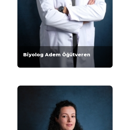
Biyolog Adem Öğütveren
Mikrogen Genetik Merkezi'nde 2015 yılından
bu yana çalışmaktadır. 2012-2014 yılları
arasında Düzen Laboratuvarları Grubu’nda
mikrobiyoloji üstüne çalışan Öğütveren,
preimplantasyon genetik tanı, floresan in
situ hibridizasyon (FISH) yöntemi, prenatal ve
postnatal kromozom analizi üstüne
uzmanlaşmıştır. Öğütveren 'in özel ilgi alanı
futboldur.