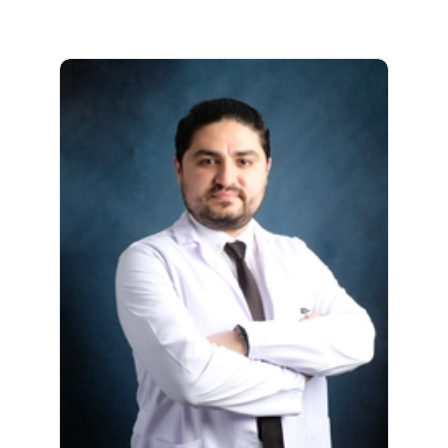
Biyolog Duysev Gülbay 2010-2014 yılları
arasında Karadeniz Teknik Üniversitesi Fen
Fakültesi Biyoloji Bölümü'nde lisans eğitimini
almıştır. Gülbay, Mikrogen Genetik
Merkezi'nde 2019 yılından bu yana
çalışmaktadır. Gülbay, yeni nesil dizileme
teknolojisi..