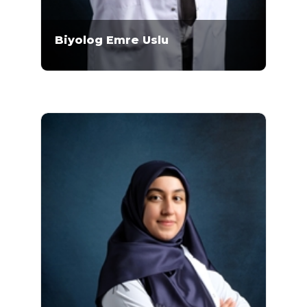
Biyolog Emre Uslu
Biyolog Emre Uslu 2010-2015 yılları arasında
Gazi Üniversitesi Fen Fakültesi Biyoloji
Bölümü'nde lisans eğitimini almıştır. Uslu,
Mikrogen Genetik Merkezi'nde 2017 yılından
bu yana çalışmaktadır. Uslu, postnatal
kromozom analizi, preimplant genetik tanı
yöntemleri üzerinde uzmanlaşmıştır.