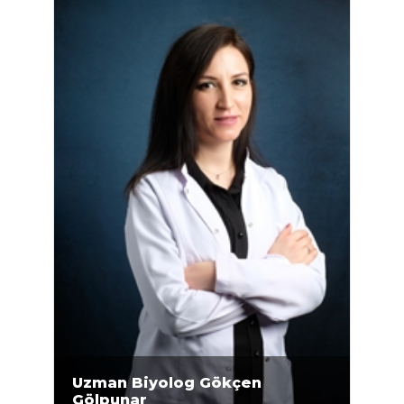
arasında Ankara Üniversitesi Fen Bilimleri
Enstitüsü Biyoloji Anabilim Dalı’nda yüksek
lisans eğitimini tamamlayan Bilgin, Mikrogen
Genetik Merkezi'nde 2018 yılından bu yana...
Uzman Biyolog Gökçen
Gölpunar