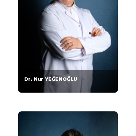
Dr. Nur YEĞENOĞLU
1965 Ankara doğumludur. 1989 yılında Ankara
Üniversitesi Tıp Fakültesini bitirdi. Sağlık
Bakanlığı Ankara Eğitim ve Araştırma
Hastanesi, Sağlık Bakanlığı Yenimahalle
Semt Polikliniği Hekimliği ve Türk Telekom
Sağlık Merkezi Sorumlu Hekimliği yapmıştır.
TURKAK TS EN İSO 15189:2014 Tıbbi