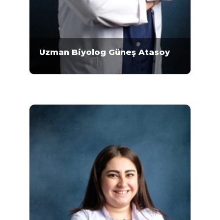
Uzman Biyolog Güneş Atasoy
Güneş Atasoy , İran İslamik Azad Zancan
Üniversitesi Fen Fakültesi, Genetik ve
Moleküler Biyoloji Bölümünde 2005-2008
yıllarında eğitimi tamamlamıştır. 2012-2015
yıllarında Gazi Üniversitesi Fen Fakültesi
Biyoloji Bölümünde Yüksek Lisans eğitimini
tamamlamıştır. Mikrogen Moleküler Genetik
Laboratuvarında 2016 tarihinden beri Uzman
Biyolog olarak görev yapmaktadır...