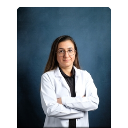
2012 yılları arasında ODTÜ Fen Fakültesi
Moleküler Biyoloji ve Genetik Bölümü'nde
lisans eğitimini almıştır. 2012-2014 yılları
arasında ODTÜ Fen Bilimleri Enstitüsü
Biyokimya Anabilim Dalı'nda yüksek lisans
eğitimini ve 2014-2021 yılları arasında ODTÜ
Fen Bilimleri Enstitüsü Biyoloji Anabilim
Dalı'nda doktora eğitimini...