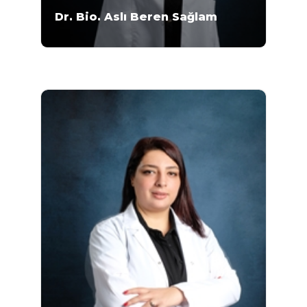
Dr. Bio. Aslı Beren Sağlam
Doktor Biyolog Aslı Belen Sağlam 1995-1999
yılları arasında Hacettepe Üniversitesi Fen
Fakültesi Biyoloji Bölümü'nde lisans eğitimini
almıştır. 1999-2003 yılları arasında Hacettepe
Üniversitesi Biyoloji Bölümü Ekoloji Anabilim
Dalı'nda yüksek lisans eğitimini...