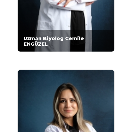
Uzman Biyolog Cemile
ENGÜZEL
Cemile Engüzel, Çukurova Üniversitesi Fen
Edebiyat Fakültesi Biyoloji bölümünde lisans
eğitimi aldıktan sonra, 2011-2014 yılları
arasında Gazi Üniversitesi Fen Fakültesi
Moleküler Biyoloji ve Genetik bölümünde
yüksek lisansını tamamlamıştır...