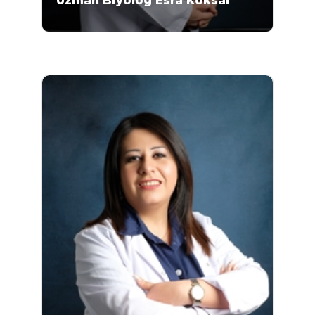
Uzman Biyolog Esra Köksal
Uzman Biyolog Esra Köksal 2008-2012 yılları
arasında Ondokuz Mayıs Üniversitesi Fen
Fakültesi Biyoloji Bölümü'nde lisans eğitimini
almıştır. 2016-2019 yılları arasında Ankara
Yıldırım Beyazıt Üniversitesi Sağlık Bilimleri
Enstitüsü Tıbbı Genetik Anabilim Dalı'nda
yüksek lisans eğitimini tamamlayan Köksal...