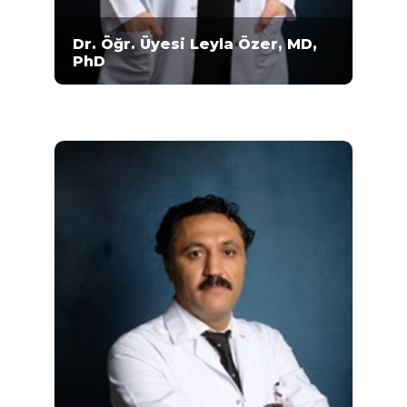
Dr. Öğr. Üyesi Leyla Özer, MD,
PhD
Doktor Öğretim Üyesi Leyla Özer, 1993-1999
yılları arasında Ankara Üniversitesi Tıp
Fakültesi’nde lisans ve 2001-2007 yılları
arasında Ankara Üniversitesi Tıp Fakültesi
Tıbbi Genetik Anabilim Dalı’nda doktora
eğitimini almıştır. 2003-2008 yıllarında
Ankara Üniversitesi Tıp Fakültesi Tıbbi
Biyokimya Anabilim Dalı’nda tıpta
uzmanlığını tamamlayan...