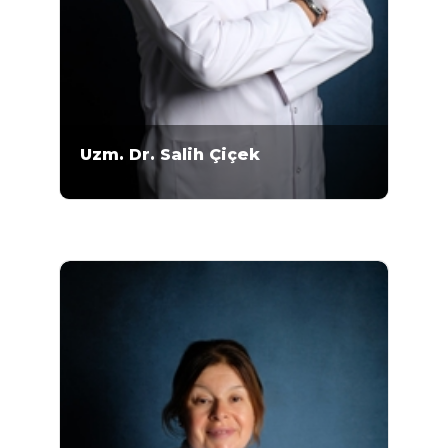
Uzm. Dr. Salih Çiçek
Uzman Doktor Salih Çiçek 1999-2006 yılları
arasında Süleyman Demirel Üniversitesi Tıp
Fakültesi’nde lisans eğitimini almıştır. Çiçek,
Mikrogen Genetik Merkezi'nde 2021 yılından
bu yana çalışmaktadır. 2006-2007 yılları
arasında pratisyen hekim, 2007-2011 yılları
arasında...