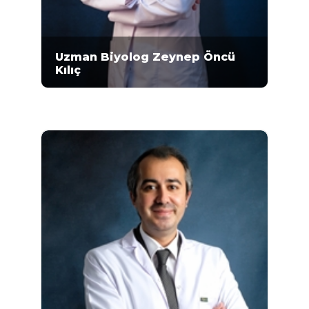
Uzman Biyolog Zeynep Öncü
Kılıç
Uzman Biyolog Zeynep Öncü Kılıç, Ankara
Üniversitesi Fen Fakültesi Biyoloji
Bölümünde 2005-2010 eğitimini
tamamlamıştır. Yine Ankara Üniversitesi Fen
Bilimleri Enstitüsü Biyoloji Bölümünde
Yüksek Lisansını yapmıştır. 2016 yılından beri
Biyolog olarak Mikrogen Moleküler Genetik
Laboratuvarında görev yapmaktadır...