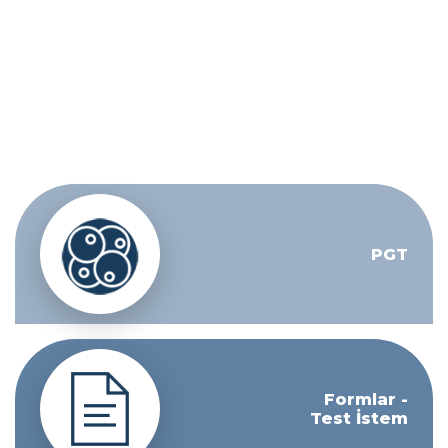
PGT
Formlar -
Test İstem