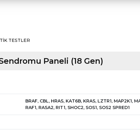
TİK TESTLER
Sendromu Paneli (18 Gen)
BRAF, CBL, HRAS, KAT6B, KRAS, LZTR1, MAP2K1, MA
RAF1, RASA2, RIT1, SHOC2, SOS1, SOS2 SPRED1