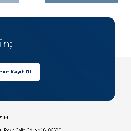
in;
İŞİM
ıl, Reşit Galip Cd. No:18, 06680