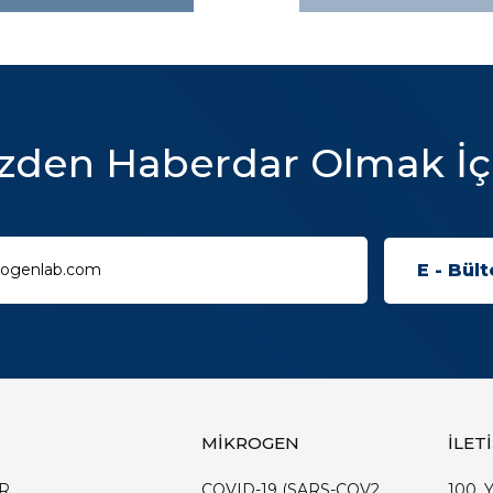
zden Haberdar Olmak İç
MİKROGEN
İLET
R
COVID-19 (SARS-COV2
100. Y