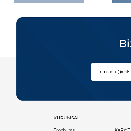
Bi
KURUMSAL
Brochures
KARİYE