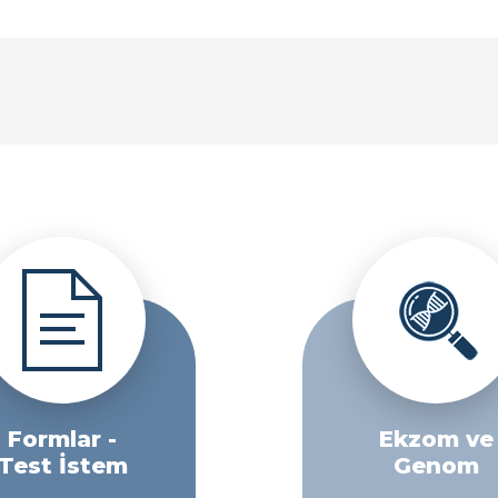
Formlar -
Ekzom ve
Test İstem
Genom