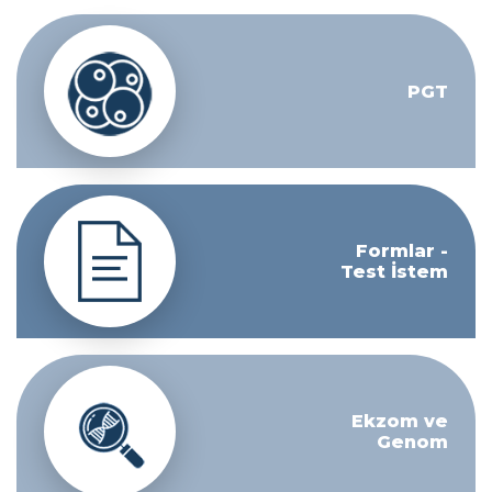
PGT
Formlar -
Test İstem
Ekzom ve
Genom