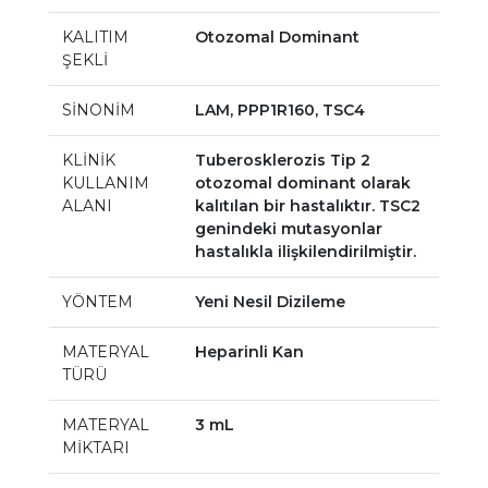
KALITIM
Otozomal Dominant
ŞEKLİ
SİNONİM
LAM, PPP1R160, TSC4
KLİNİK
Tuberosklerozis Tip 2
KULLANIM
otozomal dominant olarak
ALANI
kalıtılan bir hastalıktır. TSC2
genindeki mutasyonlar
hastalıkla ilişkilendirilmiştir.
YÖNTEM
Yeni Nesil Dizileme
MATERYAL
Heparinli Kan
TÜRÜ
MATERYAL
3 mL
MİKTARI