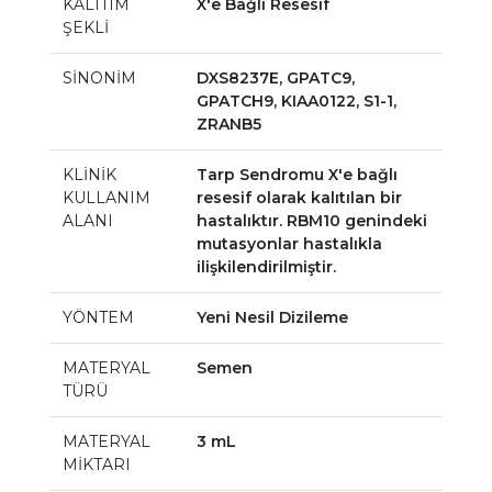
KALITIM
X'e Bağlı Resesif
ŞEKLİ
SİNONİM
DXS8237E, GPATC9,
GPATCH9, KIAA0122, S1-1,
ZRANB5
KLİNİK
Tarp Sendromu X'e bağlı
KULLANIM
resesif olarak kalıtılan bir
ALANI
hastalıktır. RBM10 genindeki
mutasyonlar hastalıkla
ilişkilendirilmiştir.
YÖNTEM
Yeni Nesil Dizileme
MATERYAL
Semen
TÜRÜ
MATERYAL
3 mL
MİKTARI