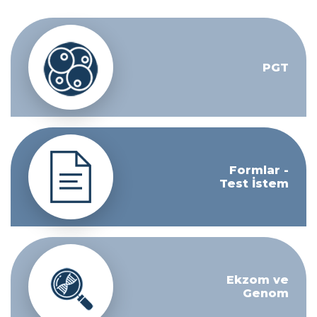
PGT
Formlar -
Test İstem
Ekzom ve
Genom