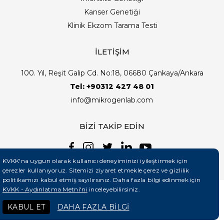
Kanser Genetiği
Klinik Ekzom Tarama Testi
İLETİŞİM
100. Yıl, Reşit Galip Cd. No:18, 06680 Çankaya/Ankara
Tel: +90312 427 48 01
info@mikrogenlab.com
BİZİ TAKİP EDİN
KVKK'na uygun olarak kullanıcı deneyiminizi iyileştirmek için
çerezler kullanıyoruz. Sitemizi ziyaret etmekle çerez ve gizlilik
politikamızı kabul etmiş sayılırsınız. Daha fazla bilgi edinmek için
KVKK - Aydınlatma Metni'ni
inceleyebilirsiniz.
©2026 Mikrogenlab. Tüm Hakları Saklıdır. | Tasarım:
KABUL ET
DAHA FAZLA BİLGİ
Teknobay (+90 444 5 331)