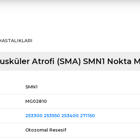
HASTALIKLARI
usküler Atrofi (SMA) SMN1 Nokta 
SMN1
MG02810
253300 253550 253400 271150
Otozomal Resesif