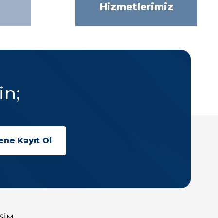
Hizmetlerimiz
in;
İŞİM