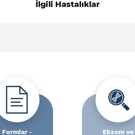
İlgili Hastalıklar
Formlar -
Ekzom ve