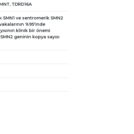
SMNT, TDRD16A
k SMN1 ve sentromerik SMN2
vakalarının %95'inde
ısının klinik bir önemi
SMN2 geninin kopya sayısı