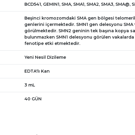
BCD541, GEMIN1, SMA, SMA1, SMA2, SMA3, SMA@, 
Beşinci kromozomdaki SMA gen bölgesi telomeri
genlerini içermektedir. SMN1 gen delesyonu SMA 
görülmektedir. SMN2 geninin tek başına kopya say
bulunmazken SMN1 delesyonu görülen vakalarda 
fenotipe etki etmektedir.
Yeni Nesil Dizileme
EDTA'lı Kan
3 mL
40 GÜN