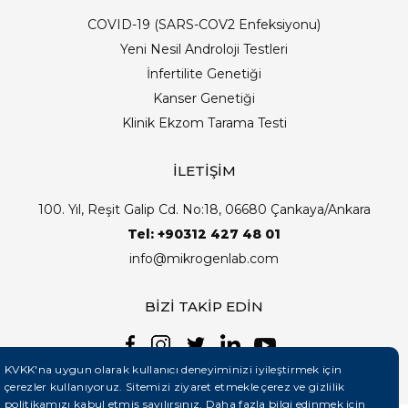
COVID-19 (SARS-COV2 Enfeksiyonu)
Yeni Nesil Androloji Testleri
İnfertilite Genetiği
Kanser Genetiği
Klinik Ekzom Tarama Testi
İLETİŞİM
100. Yıl, Reşit Galip Cd. No:18, 06680 Çankaya/Ankara
Tel: +90312 427 48 01
info@mikrogenlab.com
BİZİ TAKİP EDİN
KVKK'na uygun olarak kullanıcı deneyiminizi iyileştirmek için
çerezler kullanıyoruz. Sitemizi ziyaret etmekle çerez ve gizlilik
politikamızı kabul etmiş sayılırsınız. Daha fazla bilgi edinmek için