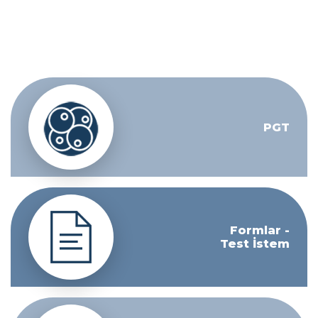
PGT
Formlar -
Test İstem