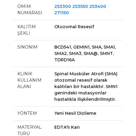
OMIM
253300 253550 253400
NUMARASI
271150
KALITIM
Otozomal Resesif
ŞEKLİ
SİNONİM
BCD541, GEMIN1, SMA, SMA1,
SMA2, SMA3, SMA@, SMNT,
TDRD16A
KLİNİK
Spinal Musküler Atrofi (SMA)
KULLANIM
otozomal resesif olarak
ALANI
kalıtılan bir hastalıktır. SMN1
genindeki mutasyonlar
hastalıkla ilişkilendirilmiştir.
YÖNTEM
Yeni Nesil Dizileme
MATERYAL
EDTA'lı Kan
TÜRÜ